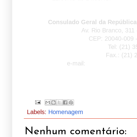
Consulado Geral da República
Av. Rio Branco, 311 
CEP: 20040-009 -
Tel: (21) 
Fax.: (21)
e-mail:
consuladoangola@
Labels:
Homenagem
Nenhum comentário: