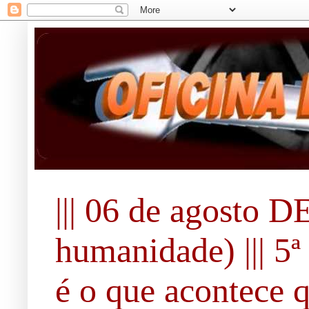
||| 06 de agosto 
humanidade) ||| 5ª 
é o que acontece 