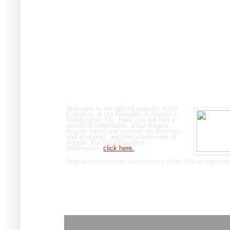
Welcome
Welcome to the official website of the
Embassy of the Republic of Angola in
Washington, DC. Here you will find a
wealth of information about Angola,
Angola travel and tourism, its business
and economy, and the government of
Angola. For Visa/Passport
information,
click here.
Angola offers you the rich diversity of the African experien