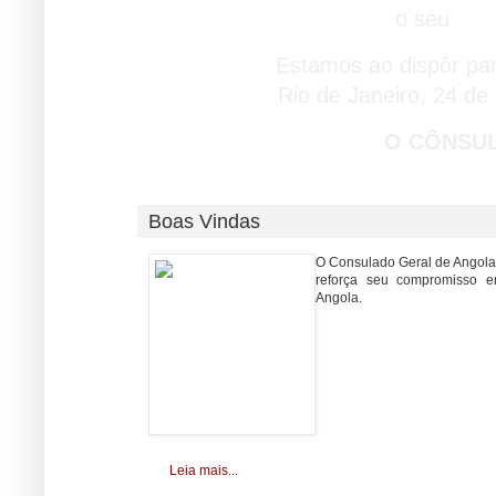
o seu
cli
Estamos ao dispôr pa
Rio de Janeiro, 24 d
O CÔNSU
Boas Vindas
O Consulado Geral de Angola 
reforça seu compromisso e
Angola.
Leia mais...