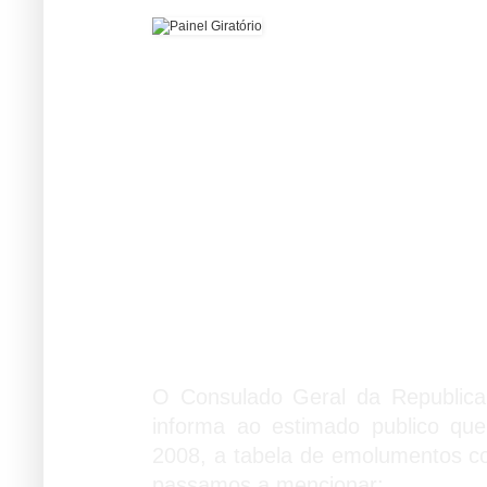
Tabela de Emolumento
O Consulado Geral da Republica
informa ao estimado publico que
2008, a tabela de emolumentos co
passamos a mencionar: