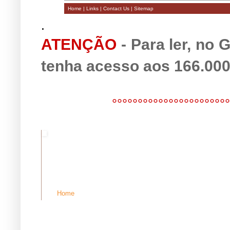
Home
|
Links
|
Contact Us
|
Sitemap
.
ATENÇÃO
- Para ler, no
tenha acesso aos
166.000
°°°°°°°°°°°°°°°°°°°°°°°
Home
Consulado
Angola
Links
F
Home