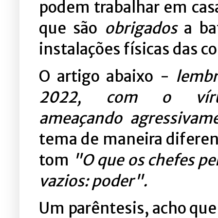
podem trabalhar em casa
que são
obrigados
a bat
instalações físicas das c
O artigo abaixo -
lembr
2022, com o vír
ameaçando agressivam
tema de maneira diferenc
tom
"O que os chefes per
vazios: poder".
Um parêntesis, acho que