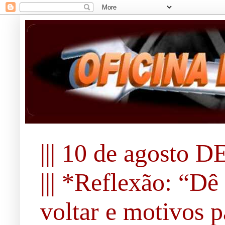
||| 10 de agosto DE 
||| *Reflexão: “Dê
voltar e motivos pa