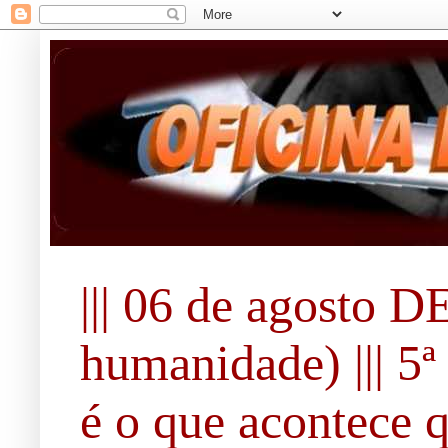
||| 06 de agosto 
humanidade) ||| 5ª 
é o que acontece 