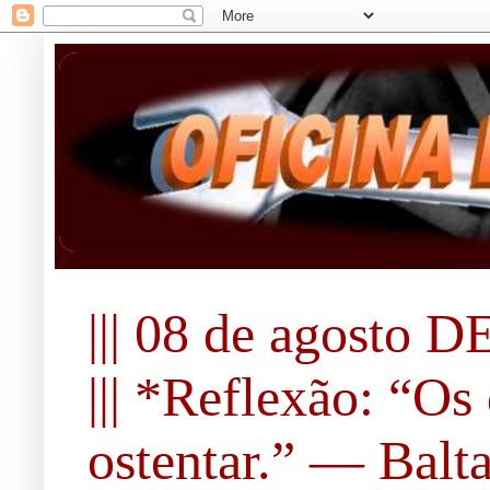
||| 08 de agosto DE
||| *Reflexão: “O
ostentar.” ― Balta