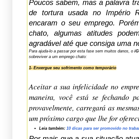
Poucos sabem, mas a palavra trabalho 
de tortura usada no Império Rom
encaram o seu emprego. Porém, po
chato, algumas atitudes podem
agradável até que consiga uma n
Para ajuda-lo a passar por esta fase sem muitos danos, o
iG
sobreviver a um emprego chato:
1- Enxergue seu sofrimento como temporário
Aceitar a sua infelicidade no emprego atual como irrever
maneira, você está se fechando para mudanças importantes em sua carr
provavelmente, carregará as mesmas frustrações para um próximo emprego ou para
um próximo cargo que lhe for of
Leia também:
10 dicas para ser promovido no traba
Por mais que a sua situação atual impeça que você abandone o seu trabalho