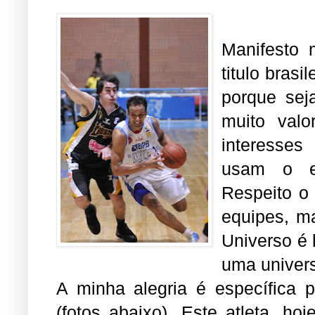
Manifesto 
titulo brasi
porque sej
muito valo
interesse
usam o es
Respeito o 
equipes, ma
Universo é
uma univer
A minha alegria é específica 
(fotos abaixo). Este atleta, h