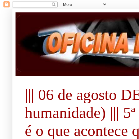
||| 06 de agosto 
humanidade) ||| 5ª 
é o que acontece 