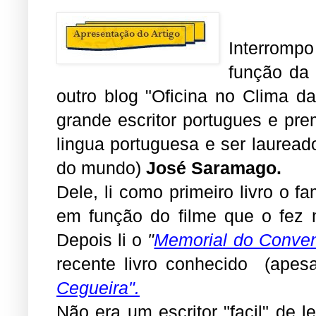
Interromp
função da
outro blog "Oficina no Clima 
grande escritor portugues e prem
lingua portuguesa e ser lauread
do mundo)
José Saramago.
Dele, li como primeiro livro o 
em função do filme que o fez 
Depois li o
"
Memorial do Conve
recente livro
conhecido
(apesa
Cegueira".
Não era um escritor "facil" de l