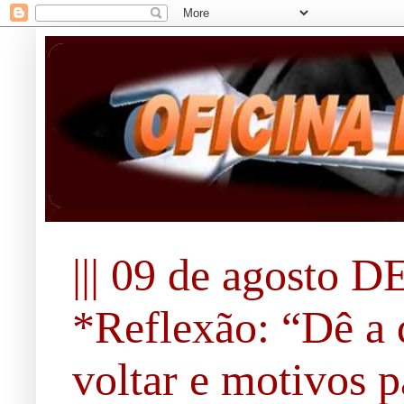
||| 09 de agosto DE
*Reflexão: “Dê a 
voltar e motivos pa