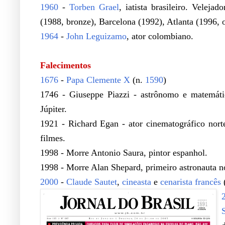
1960
-
Torben Grael
, iatista brasileiro. Veleja
(1988, bronze), Barcelona (1992), Atlanta (1996,
1964
-
John Leguizamo
, ator colombiano.
.
Falecimentos
1676
-
Papa Clemente X
(n.
1590
)
1746 - Giuseppe Piazzi - astrônomo e matemátic
Júpiter.
1921 - Richard Egan - ator cinematográfico nor
filmes.
1998 - Morre Antonio Saura, pintor espanhol.
1998 - Morre Alan Shepard, primeiro astronauta n
2000
-
Claude Sautet
,
cineasta
e
cenarista
francês