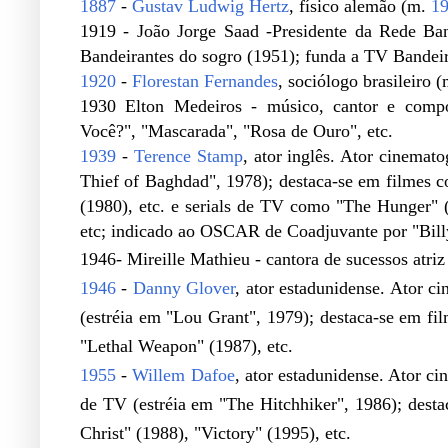
1887
-
Gustav Ludwig Hertz
, físico alemão (m.
1
1919 - João Jorge Saad -Presidente da Rede Ban
Bandeirantes do sogro (1951); funda a TV Bandeira
1920
-
Florestan Fernandes
, sociólogo brasileiro 
1930 Elton Medeiros - músico, cantor e compos
Você?", "Mascarada", "Rosa de Ouro", etc.
1939
-
Terence Stamp
, ator inglês. Ator cinemat
Thief of Baghdad", 1978); destaca-se em filmes 
(1980), etc. e serials de TV como "The Hunger" (
etc; indicado ao OSCAR de Coadjuvante por "Bill
1946- Mireille Mathieu - cantora de sucessos atri
1946
-
Danny Glover
, ator estadunidense. Ator c
(estréia em "Lou Grant", 1979); destaca-se em fi
"Lethal Weapon" (1987), etc.
1955
-
Willem Dafoe
, ator estadunidense. Ator ci
de TV (estréia em "The Hitchhiker", 1986); dest
Christ" (1988), "Victory" (1995), etc.