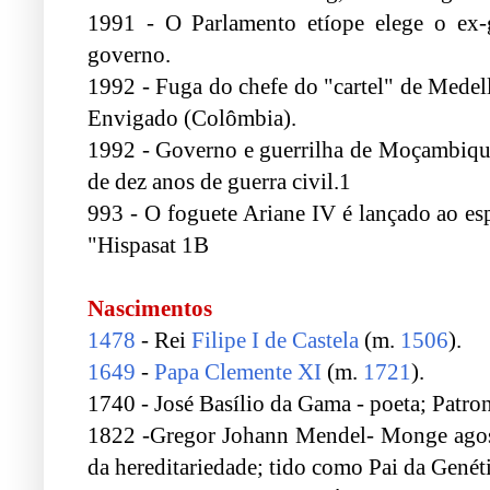
1991 - O Parlamento etíope elege o ex-
governo.
1992 - Fuga do chefe do "cartel" de Medell
Envigado (Colômbia).
1992 - Governo e guerrilha de Moçambique
de dez anos de guerra civil.1
993 - O foguete Ariane IV é lançado ao es
"Hispasat 1B
.
Nascimentos
1478
- Rei
Filipe I de Castela
(m.
1506
).
1649
-
Papa Clemente XI
(m.
1721
).
1740 - José Basílio da Gama - poeta; Patro
1822 -Gregor Johann Mendel- Monge agosti
da hereditariedade; tido como Pai da Genéti