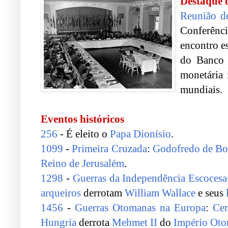
Destaque 
Reunião d
Conferênc
encontro e
do Banco 
monetária 
mundiais.
.
Eventos históricos
256
- É eleito o
Papa Dionísio
.
1099
-
Primeira Cruzada
:
Godofredo de Bo
Reino de Jerusalém
.
1298
-
Guerras da Independência Escocesa
arqueiros
derrotam
William Wallace
e seus
1456
-
Guerras Otomanas na Europa
:
Cer
Hungria
derrota
Mehmet II
do
Império Ot