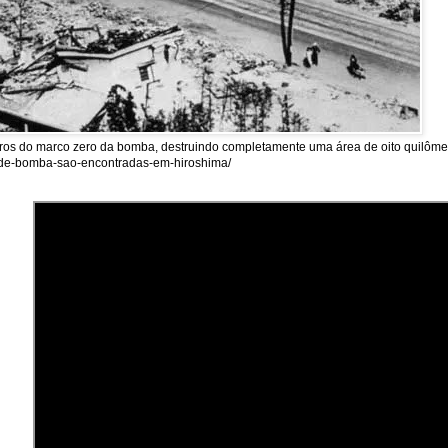
tros do marco zero da bomba, destruindo completamente uma área de oito quilômet
as-de-bomba-sao-encontradas-em-hiroshima/