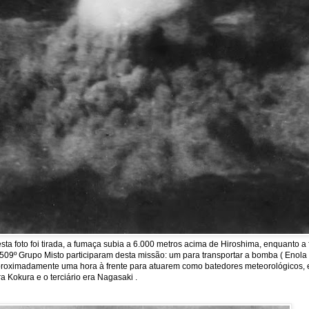
a foto foi tirada, a fumaça subia a 6.000 metros acima de Hiroshima, enquanto 
09º Grupo Misto participaram desta missão: um para transportar a bomba ( Enola Ga
m aproximadamente uma hora à frente para atuarem como batedores meteorológicos, 
a Kokura e o terciário era Nagasaki .