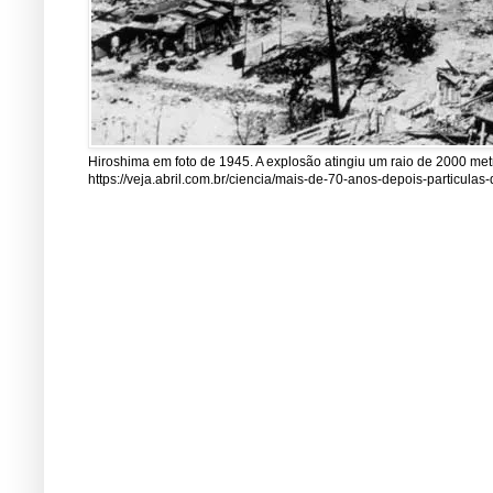
Hiroshima em foto de 1945. A explosão atingiu um raio de 2000 me
https://veja.abril.com.br/ciencia/mais-de-70-anos-depois-particul