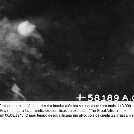
a fumaça da explosão da primeira bomba atômica se espalhava por mais de 3.000
y) , um para fazer medições científicas da explosão (The Great Artiste) , um
em 06/08/1945. O mau tempo desqualificaria um alvo, pois os cientistas insistiam 