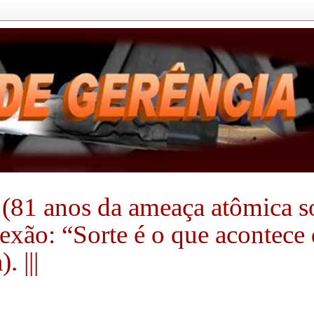
(81 anos da ameaça atômica sobr
flexão: “Sorte é o que acontec
 |||