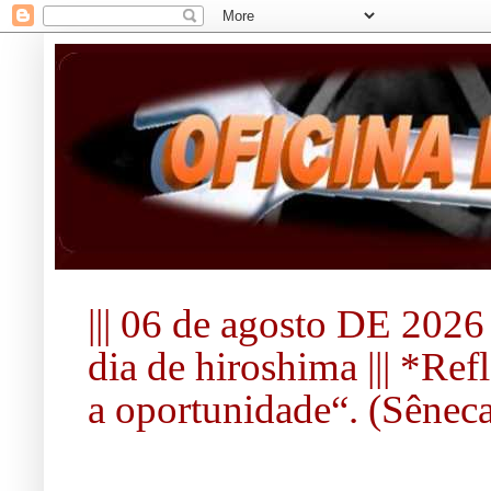
||| 06 de agosto DE 2026 
dia de hiroshima ||| *Re
a oportunidade“. (Sêneca).