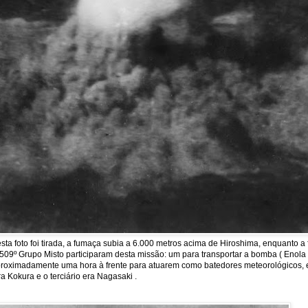
a foto foi tirada, a fumaça subia a 6.000 metros acima de Hiroshima, enquanto 
09º Grupo Misto participaram desta missão: um para transportar a bomba ( Enola Ga
m aproximadamente uma hora à frente para atuarem como batedores meteorológicos, 
a Kokura e o terciário era Nagasaki .