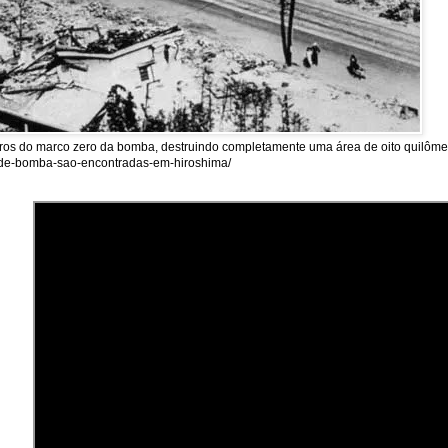
tros do marco zero da bomba, destruindo completamente uma área de oito quilômet
as-de-bomba-sao-encontradas-em-hiroshima/