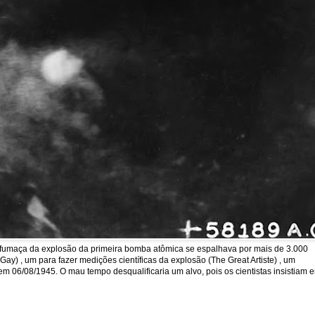
a fumaça da explosão da primeira bomba atômica se espalhava por mais de 3.000
y) , um para fazer medições científicas da explosão (The Great Artiste) , um
em 06/08/1945. O mau tempo desqualificaria um alvo, pois os cientistas insistiam 