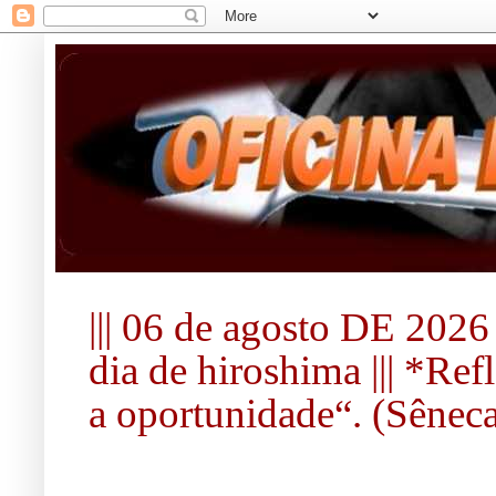
||| 06 de agosto DE 2026 
dia de hiroshima ||| *Re
a oportunidade“. (Sêneca).