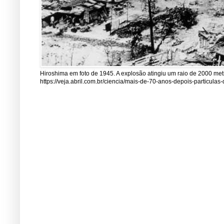
Hiroshima em foto de 1945. A explosão atingiu um raio de 2000 me
https://veja.abril.com.br/ciencia/mais-de-70-anos-depois-particul