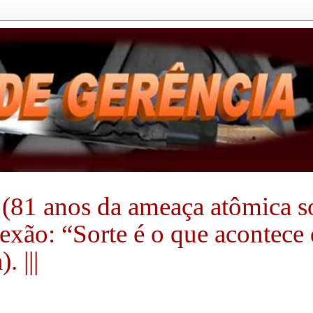
(81 anos da ameaça atômica sobr
flexão: “Sorte é o que acontec
 |||