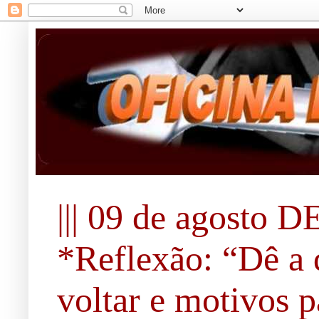
||| 09 de agosto DE
*Reflexão: “Dê a 
voltar e motivos pa