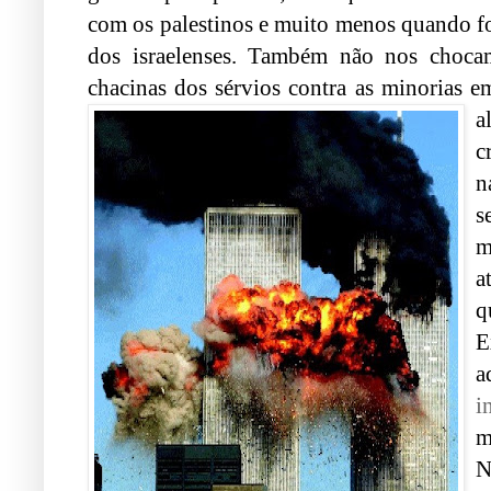
com os palestinos e muito menos quando f
dos israelenses. Também não nos choc
chacinas dos sérvios contra as minorias 
a
c
n
s
m
a
q
E
a
i
m
N