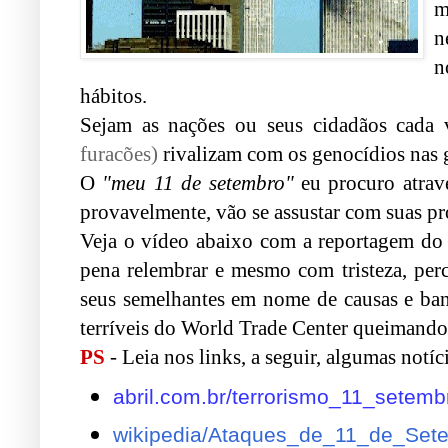
m
n
n
hábitos.
Sejam as nações ou seus cidadãos cada v
furacões)
rivalizam com os genocídios nas g
O
"meu 11 de setembro"
eu procuro atrav
provavelmente, vão se assustar com suas pr
Veja o vídeo abaixo com a reportagem do 
pena relembrar e mesmo com tristeza, per
seus semelhantes em nome de causas e ban
terríveis do World Trade Center queimando 
PS
- Leia nos links, a seguir, algumas notíc
abril.com.br/terrorismo_11_setemb
wikipedia/Ataques_de_11_de_Se