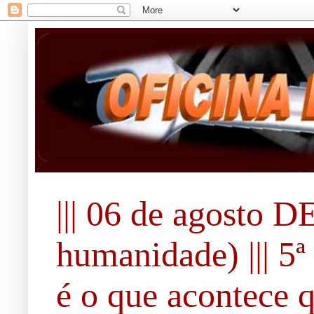
||| 06 de agosto 
humanidade) ||| 5ª 
é o que acontece 