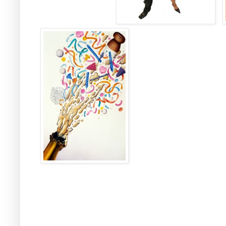
_
......................
........