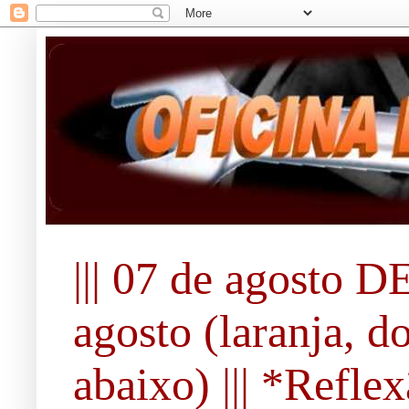
||| 07 de agosto DE
agosto (laranja, d
abaixo) ||| *Refle