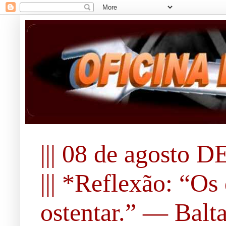
||| 08 de agosto DE
||| *Reflexão: “O
ostentar.” ― Balta