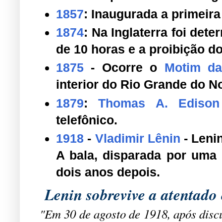
1857
: Inaugurada a primeira
1874
: Na Inglaterra foi det
de 10 horas e a proibição d
1875
- Ocorre o
Motim da
interior do Rio Grande do No
1879
:
Thomas A. Edison
telefônico.
1918
-
Vladimir Lênin
-
Lenin
A bala, disparada por uma 
dois anos depois.
Lenin sobrevive a atentad
"Em 30 de agosto de 1918, após disc