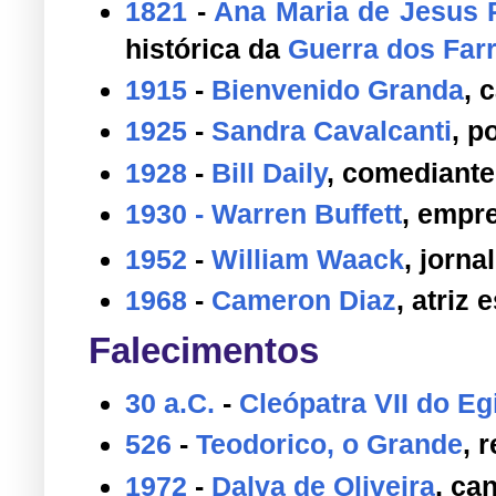
1821
-
Ana Maria de Jesus R
histórica da
Guerra dos Far
1915
-
Bienvenido Granda
, 
1925
-
Sandra Cavalcanti
, p
1928
-
Bill Daily
, comediante
1930
- Warren Buffett
, empr
1952
-
William Waack
, jorna
1968
-
Cameron Diaz
, atriz
Falecimentos
30 a.C.
-
Cleópatra VII do Eg
526
-
Teodorico, o Grande
, 
1972
-
Dalva de Oliveira
, ca