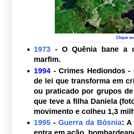
Clique so
1973
- O Quênia bane a c
marfim.
1994
- Crimes Hediondos - 
de lei que transforma em cr
ou praticado por grupos de 
que teve a filha Daniela (f
movimento e colheu 1,3 milh
1995
-
Guerra da Bósnia
: 
entra em ação, bombardeand