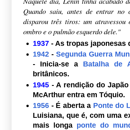
Naquele dia, Lenin tinha acabado 
Quando saiu, antes de entrar no c
disparou três tiros: um atravessou
ombro e o pulmão esquerdo dele."
1937
- As tropas japonesa
1942
-
Segunda Guerra Mun
- Inicia-se a
Batalha de 
britânicos.
1945
- A rendição do Japão 
McArthur entra em Tóquio.
1956
- É aberta a
Ponte do L
Luisiana, que é, com uma e
mais longa
ponte do mun