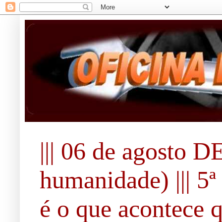
||| 06 de agosto 
humanidade) ||| 5ª 
é o que acontece 