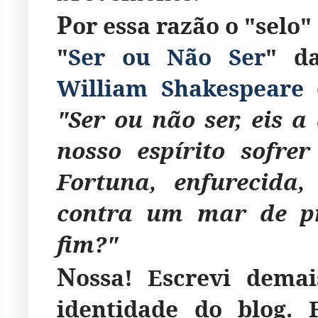
P
or essa razão o "selo" 
"
Ser ou Não Ser
" d
William Shakespeare
c
"Ser ou não ser, eis 
nosso espírito sofre
Fortuna, enfurecida,
contra um mar de pr
fim?"
N
ossa! Escrevi dema
identidade do blog. 