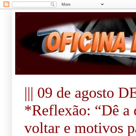
||| 09 de agosto DE
*Reflexão: “Dê a 
voltar e motivos pa