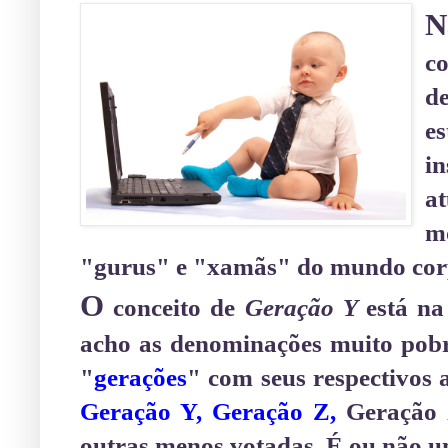
N
c
d
es
i
a
m
"gurus" e "xamãs" do mundo cor
O
conceito de
Geração Y
está n
acho as denominações muito pobr
"
gerações
" com seus respectivos 
Geração Y
,
Geração Z
,
Geração
outras menos votadas. É ou não 