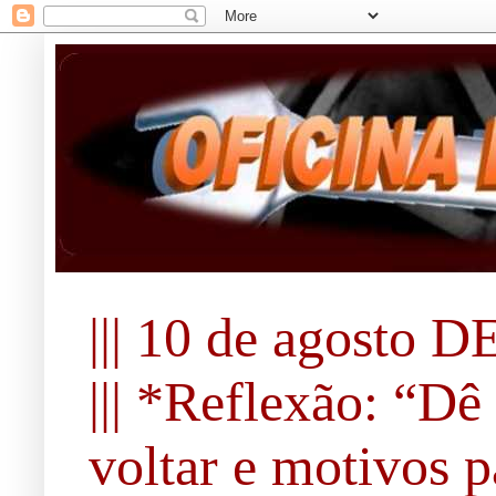
||| 10 de agosto DE 
||| *Reflexão: “Dê
voltar e motivos pa