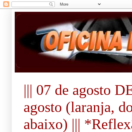
||| 07 de agosto DE
agosto (laranja, d
abaixo) ||| *Refle