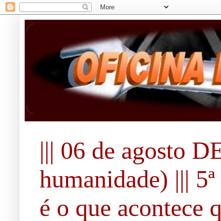
||| 06 de agosto 
humanidade) ||| 5ª 
é o que acontece 