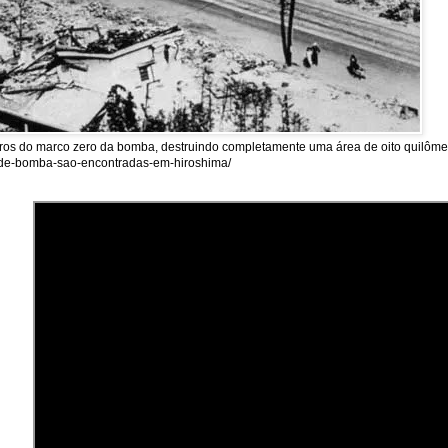
tros do marco zero da bomba, destruindo completamente uma área de oito quilômet
as-de-bomba-sao-encontradas-em-hiroshima/