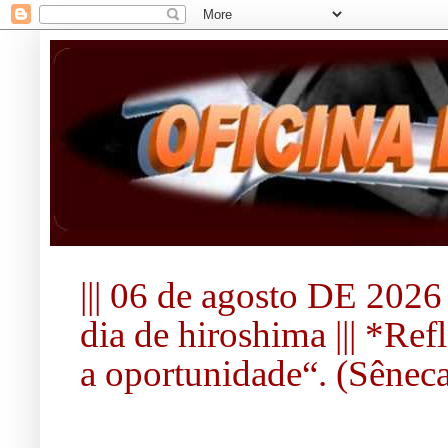
||| 06 de agosto DE 2026 
dia de hiroshima ||| *Re
a oportunidade“. (Sêneca).