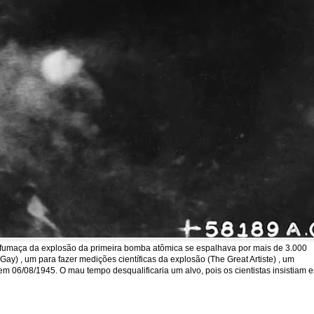
a fumaça da explosão da primeira bomba atômica se espalhava por mais de 3.000
y) , um para fazer medições científicas da explosão (The Great Artiste) , um
em 06/08/1945. O mau tempo desqualificaria um alvo, pois os cientistas insistiam 