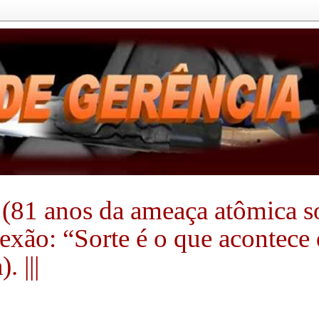
(81 anos da ameaça atômica sobr
flexão: “Sorte é o que acontec
 |||