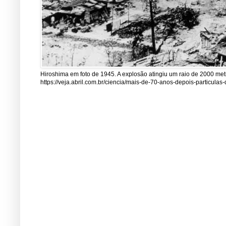
Hiroshima em foto de 1945. A explosão atingiu um raio de 2000 me
https://veja.abril.com.br/ciencia/mais-de-70-anos-depois-particul