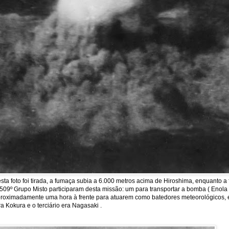
a foto foi tirada, a fumaça subia a 6.000 metros acima de Hiroshima, enquanto 
09º Grupo Misto participaram desta missão: um para transportar a bomba ( Enola Ga
m aproximadamente uma hora à frente para atuarem como batedores meteorológicos, 
a Kokura e o terciário era Nagasaki .