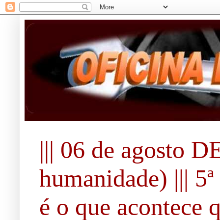
||| 06 de agosto 
humanidade) ||| 5ª 
é o que acontece 