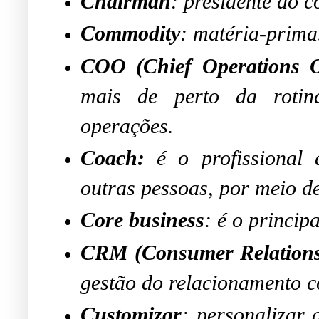
Chairman
: presidente do 
Commodity
: matéria-prima
COO (Chief Operations O
mais de perto da rotina
operações.
Coach:
é o profissional q
outras pessoas, por meio de
Core business
: é o princip
CRM (Consumer Relation
gestão
do relacionamento co
Customizar
: personalizar