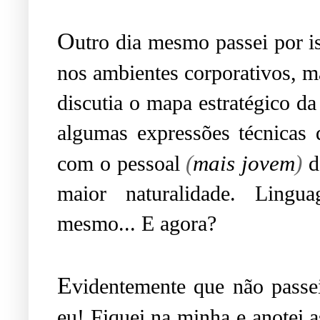
O
utro dia mesmo passei por 
nos ambientes corporativos, 
discutia o mapa estratégico d
algumas expressões técnicas 
(
mais jovem
)
com o pessoal
d
maior naturalidade. Lingu
mesmo... E agora?
E
videntemente que não passei
eu! Fiquei na minha e anotei a