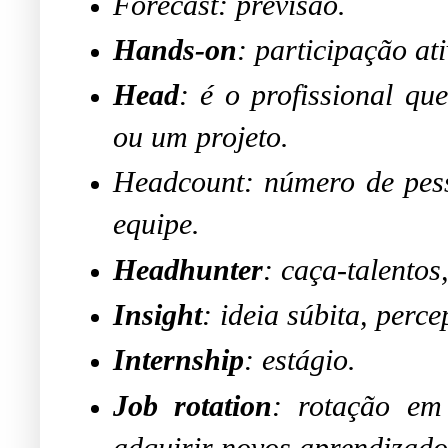
Forecast: previsão.
Hands-on
: participação ati
Head
: é o profissional q
ou um projeto.
Headcount: número de pes
equipe.
Headhunter
: caça-talentos
Insight
: ideia súbita, perc
Internship
: estágio.
Job rotation
: rotação em
adquirir novos aprendizado