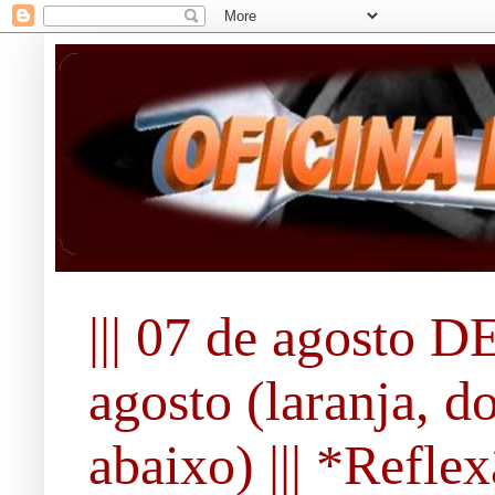
||| 07 de agosto DE
agosto (laranja, d
abaixo) ||| *Refle