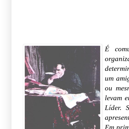
É com
organi
determi
um amig
ou mes
levam e
Líder. 
apresen
Em prim