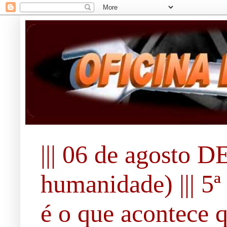
||| 06 de agosto 
humanidade) ||| 5ª 
é o que acontece 