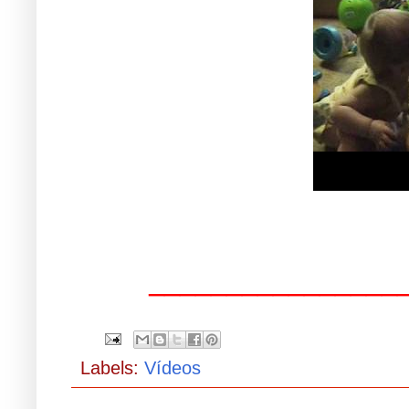
________________
Labels:
Vídeos