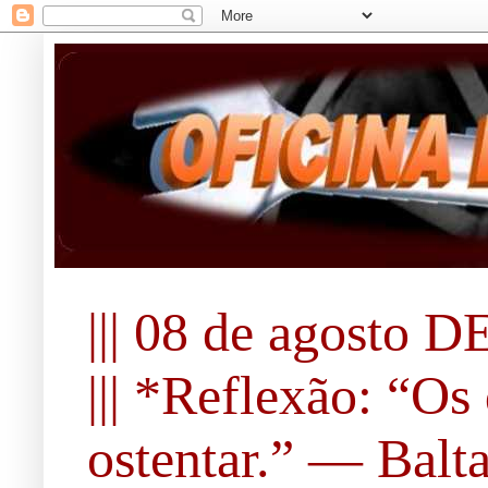
||| 08 de agosto DE
||| *Reflexão: “O
ostentar.” ― Balta