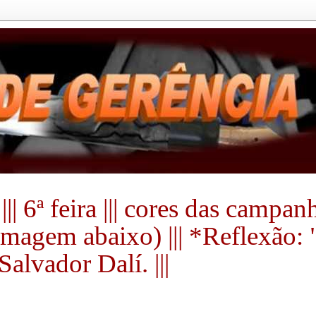
|| 6ª feira ||| cores das campa
a imagem abaixo) ||| *Reflexão:
alvador Dalí. |||