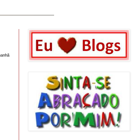
manhã