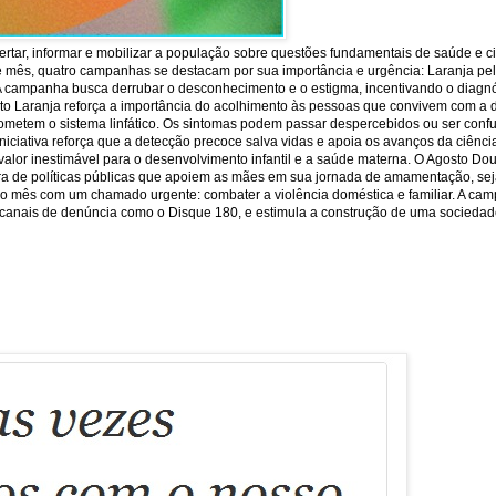
rtar, informar e mobilizar a população sobre questões fundamentais de saúde e c
e mês, quatro campanhas se destacam por sua importância e urgência: Laranja pela 
 A campanha busca derrubar o desconhecimento e o estigma, incentivando o diagnó
sto Laranja reforça a importância do acolhimento às pessoas que convivem com a 
ometem o sistema linfático. Os sintomas podem passar despercebidos ou ser conf
iniciativa reforça que a detecção precoce salva vidas e apoia os avanços da ciên
or inestimável para o desenvolvimento infantil e a saúde materna. O Agosto Dour
ra de políticas públicas que apoiem as mães em sua jornada de amamentação, seja
lore o mês com um chamado urgente: combater a violência doméstica e familiar. A ca
 os canais de denúncia como o Disque 180, e estimula a construção de uma sociedade 