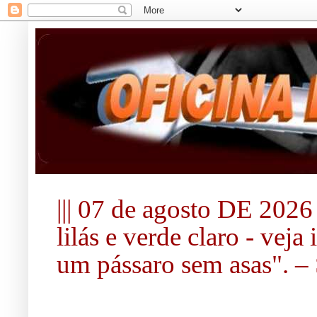
||| 07 de agosto DE 2026 |
lilás e verde claro - vej
um pássaro sem asas". – S