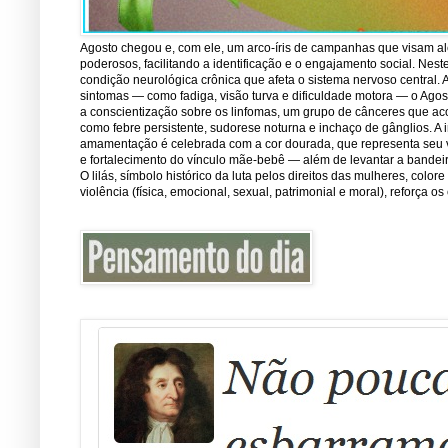
Agosto chegou e, com ele, um arco-íris de campanhas que visam ale
poderosos, facilitando a identificação e o engajamento social. Nest
condição neurológica crônica que afeta o sistema nervoso central.
sintomas — como fadiga, visão turva e dificuldade motora — o Ago
a conscientização sobre os linfomas, um grupo de cânceres que ac
como febre persistente, sudorese noturna e inchaço de gânglios. A 
amamentação é celebrada com a cor dourada, que representa seu val
e fortalecimento do vínculo mãe-bebê — além de levantar a bandei
O lilás, símbolo histórico da luta pelos direitos das mulheres, co
violência (física, emocional, sexual, patrimonial e moral), reforça