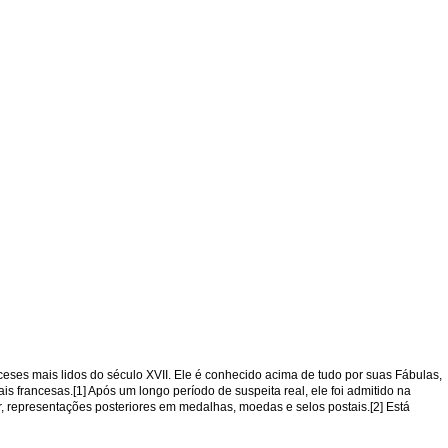
nceses mais lidos do século XVII. Ele é conhecido acima de tudo por suas Fábulas,
 francesas.[1] Após um longo período de suspeita real, ele foi admitido na
, representações posteriores em medalhas, moedas e selos postais.[2] Está