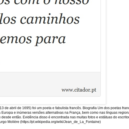
13 de abril de 1695) foi um poeta e fabulista francês. Biografia Um dos poetas fra
uropa e inúmeras versões alternativas na França, bem como nas línguas regionais
sde então. Evidência disso é encontrada nas muitas fotos e estátuas do escritor
rgo Molière (https://pt.wikipedia.org/wiki/Jean_de_La_Fontaine)