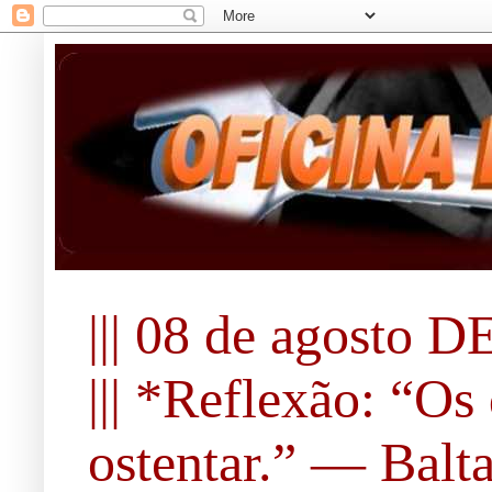
||| 08 de agosto DE
||| *Reflexão: “O
ostentar.” ― Balta