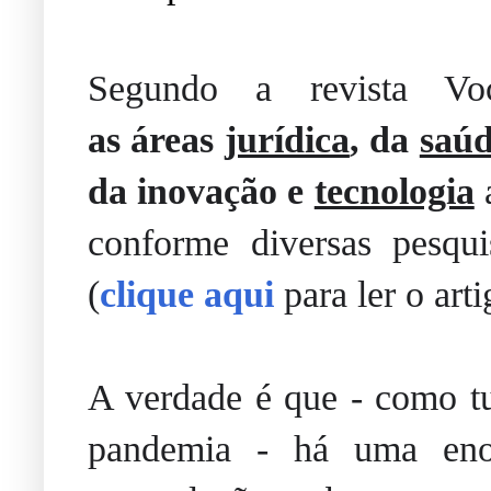
Segundo a revista V
as
área
s
jurídica
, da
saú
da inovação e
tecnologia
conforme diversas pesqu
(
clique aqui
para ler o arti
A verdade é que - como tu
pandemia - há uma en