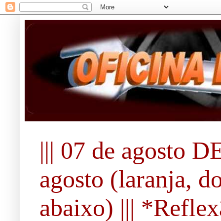
||| 07 de agosto DE
agosto (laranja, d
abaixo) ||| *Refle