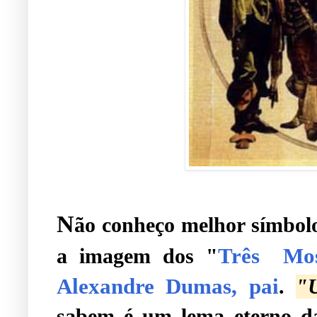
N
ão conheço melhor símbolo
Três Mos
a imagem dos "
Alexandre Dumas, pai
.
"
sabem é um lema eterno d