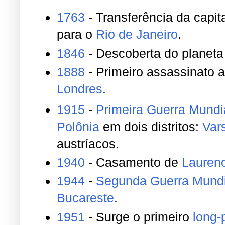
1763
- Transferência da capit
para o
Rio de Janeiro
.
1846
- Descoberta do planet
1888
- Primeiro assassinato a
Londres
.
1915
-
Primeira Guerra Mundi
Polônia
em dois distritos:
Var
austríacos.
1940
- Casamento de
Laurenc
1944
-
Segunda Guerra Mundi
Bucareste
.
1951
- Surge o primeiro
long-