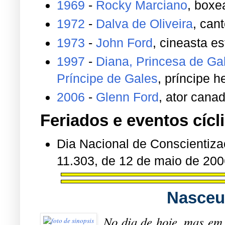
1969
-
Rocky Marciano
, boxe
1972
-
Dalva de Oliveira
, cant
1973
-
John Ford
, cineasta e
1997
-
Diana, Princesa de Ga
Príncipe de Gales
, príncipe h
2006
-
Glenn Ford
, ator cana
Feriados e eventos cícl
Dia Nacional de Conscientiz
11.303, de 12 de maio de 200
Nasceu
N
o dia de hoje, mas em