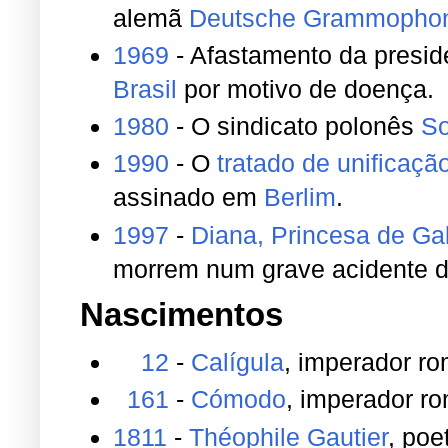
alemã
Deutsche Grammopho
1969
- Afastamento da presi
Brasil
por motivo de doença.
1980
- O sindicato polonês
So
1990
- O
tratado de unificaçã
assinado em
Berlim
.
1997
-
Diana, Princesa de Ga
morrem num grave acidente d
Nascimentos
12
-
Calígula
, imperador r
161
-
Cómodo
, imperador r
1811
-
Théophile Gautier
, poe