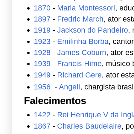
1870
-
Maria Montessori
, edu
1897
-
Fredric March
, ator es
1919
-
Jackson do Pandeiro
,
1923
-
Emilinha Borba
, cantor
1928
-
James Coburn
, ator e
1939
-
Francis Hime
, músico b
1949
-
Richard Gere
, ator es
1956
- Angeli
, chargista brasi
Falecimentos
1422
-
Rei Henrique V da Ingl
1867
-
Charles Baudelaire
, p