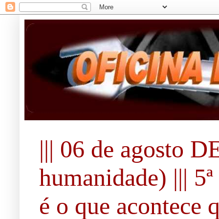
||| 06 de agosto 
humanidade) ||| 5ª 
é o que acontece 