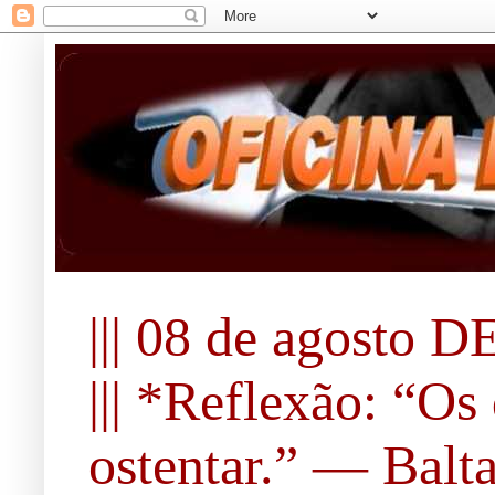
||| 08 de agosto DE
||| *Reflexão: “O
ostentar.” ― Balta