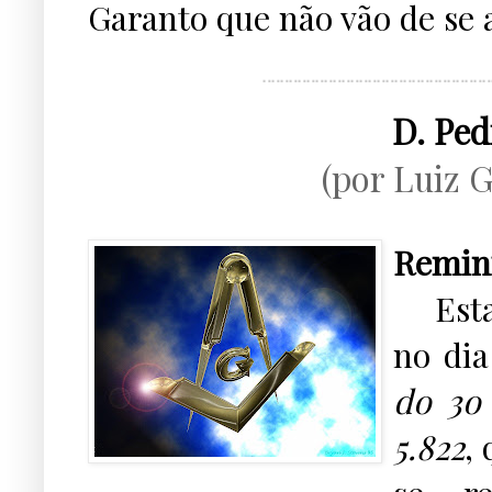
Garanto que não vão de se 
¨¨¨¨¨¨¨¨¨¨¨¨¨¨¨¨¨¨¨¨¨¨¨¨¨¨
D. Pe
(por
Luiz 
Remini
...
Esta
no dia
do 3o
5.822
,