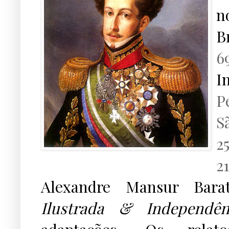
n
B
6
I
P
S
2
2
Alexandre Mansur Bar
Ilustrada & Independênc