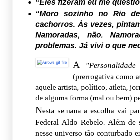
“Eles fizeram eu me questio
“Moro sozinho no Rio de
cachorros. Às vezes, pin
Namoradas, não. Namor
problemas. Já vivi o que ne
.
A
"Personalidad
(prerrogativa como au
aquele artista, político, atleta, 
de alguma forma (mal ou bem) pe
N
esta semana a escolha vai pa
Federal Aldo Rebelo. Além de s
nesse universo tão conturbado em