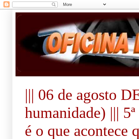
||| 06 de agosto 
humanidade) ||| 5ª 
é o que acontece 