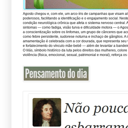
Agosto chegou e, com ele, um arco-íris de campanhas que visam ale
poderosos, facilitando a identificação e o engajamento social. Nest
condição neurológica crônica que afeta o sistema nervoso central.
sintomas — como fadiga, visão turva e dificuldade motora — o Ago
a conscientização sobre os linfomas, um grupo de cânceres que ac
como febre persistente, sudorese noturna e inchaço de gânglios. A 
amamentação é celebrada com a cor dourada, que representa seu val
e fortalecimento do vínculo mãe-bebê — além de levantar a bandei
O lilás, símbolo histórico da luta pelos direitos das mulheres, co
violência (física, emocional, sexual, patrimonial e moral), reforça