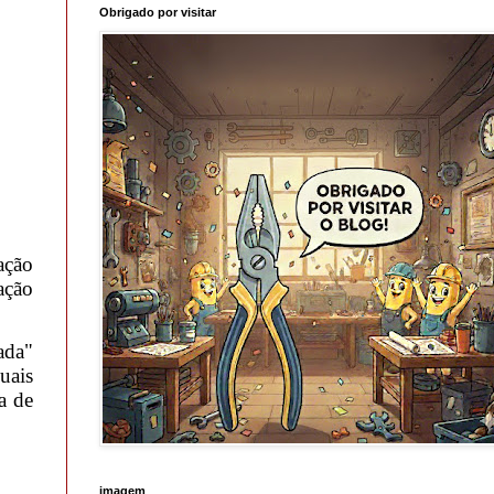
Obrigado por visitar
ação
ação
ada"
uais
a de
imagem