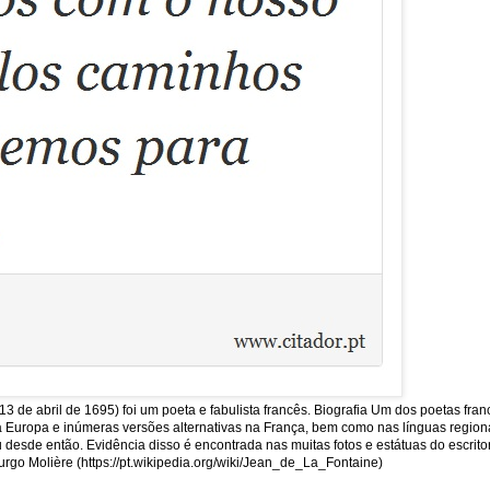
13 de abril de 1695) foi um poeta e fabulista francês. Biografia Um dos poetas fra
uropa e inúmeras versões alternativas na França, bem como nas línguas regionais
sde então. Evidência disso é encontrada nas muitas fotos e estátuas do escritor
rgo Molière (https://pt.wikipedia.org/wiki/Jean_de_La_Fontaine)