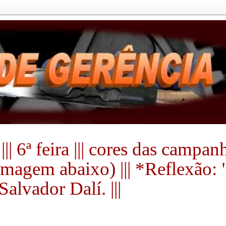
|| 6ª feira ||| cores das campa
a imagem abaixo) ||| *Reflexão:
alvador Dalí. |||