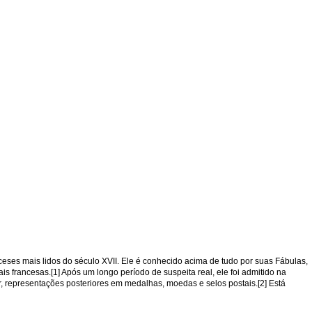
nceses mais lidos do século XVII. Ele é conhecido acima de tudo por suas Fábulas,
 francesas.[1] Após um longo período de suspeita real, ele foi admitido na
, representações posteriores em medalhas, moedas e selos postais.[2] Está