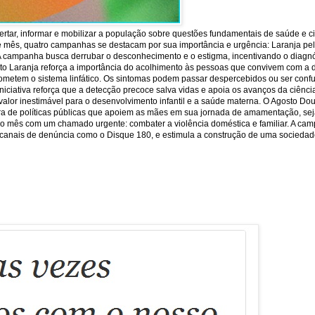
rtar, informar e mobilizar a população sobre questões fundamentais de saúde e c
e mês, quatro campanhas se destacam por sua importância e urgência: Laranja pela 
 A campanha busca derrubar o desconhecimento e o estigma, incentivando o diagnó
sto Laranja reforça a importância do acolhimento às pessoas que convivem com a 
ometem o sistema linfático. Os sintomas podem passar despercebidos ou ser conf
iniciativa reforça que a detecção precoce salva vidas e apoia os avanços da ciên
or inestimável para o desenvolvimento infantil e a saúde materna. O Agosto Dour
ra de políticas públicas que apoiem as mães em sua jornada de amamentação, seja
lore o mês com um chamado urgente: combater a violência doméstica e familiar. A ca
 os canais de denúncia como o Disque 180, e estimula a construção de uma sociedade 