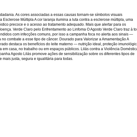
idadania. As cores associadas a essas causas tornam-se símbolos visuais
Esclerose Múltipla A cor laranja ilumina a luta contra a esclerose múltipla, uma
stico precoce e o acesso ao tratamento adequado. Mais que alertar para os
doença. Verde Claro pelo Enfrentamento ao Linfoma O Agosto Verde Claro traz à t
undidos com infecções comuns, por isso a campanha foca no alerta aos sinais —
cia no combate a esse tipo de câncer. Dourado para Valorizar a Amamentação A
ado destaca os benefícios do leite materno — nutrição ideal, proteção imunológi
 em casa, no trabalho ou em espaços públicos. Lilás contra a Violência Doméstic
mpanha Agosto Lilás promove ações de sensibilização sobre os diferentes tipos de
mais justa, segura e igualitária para todas.