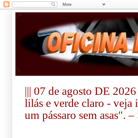
||| 07 de agosto DE 2026 |
lilás e verde claro - vej
um pássaro sem asas". – S