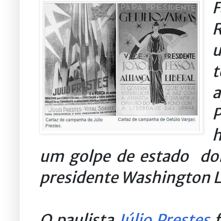
R
u
t
P
h
um golpe de estado doi
presidente Washington L
O paulista
Júlio Prestes