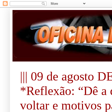
||| 09 de agosto DE
*Reflexão: “Dê a 
voltar e motivos pa