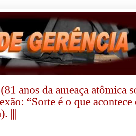
(81 anos da ameaça atômica sobr
flexão: “Sorte é o que acontec
 |||