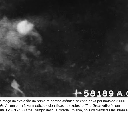
a fumaça da explosão da primeira bomba atômica se espalhava por mais de 3.000
y) , um para fazer medições científicas da explosão (The Great Artiste) , um
em 06/08/1945. O mau tempo desqualificaria um alvo, pois os cientistas insistiam 