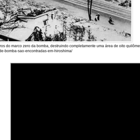
tros do marco zero da bomba, destruindo completamente uma área de oito quilômet
as-de-bomba-sao-encontradas-em-hiroshima/