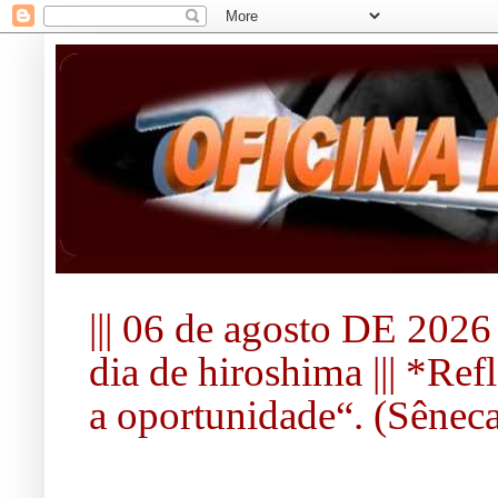
||| 06 de agosto DE 2026 
dia de hiroshima ||| *Re
a oportunidade“. (Sêneca).