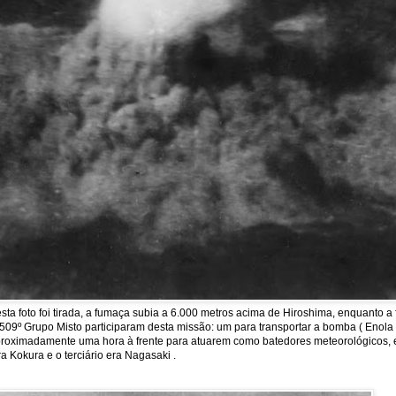
a foto foi tirada, a fumaça subia a 6.000 metros acima de Hiroshima, enquanto 
09º Grupo Misto participaram desta missão: um para transportar a bomba ( Enola Ga
m aproximadamente uma hora à frente para atuarem como batedores meteorológicos, 
a Kokura e o terciário era Nagasaki .