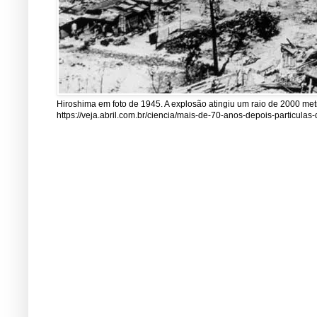
Hiroshima em foto de 1945. A explosão atingiu um raio de 2000 me
https://veja.abril.com.br/ciencia/mais-de-70-anos-depois-particul