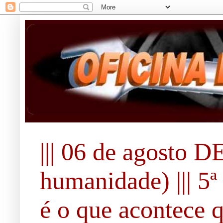
||| 06 de agosto 
humanidade) ||| 5ª 
é o que acontece 