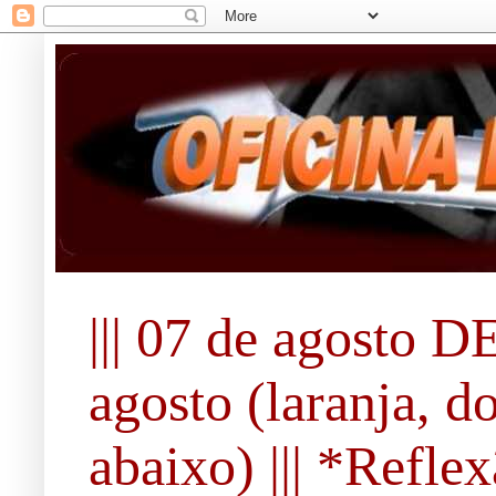
||| 07 de agosto DE
agosto (laranja, d
abaixo) ||| *Refle