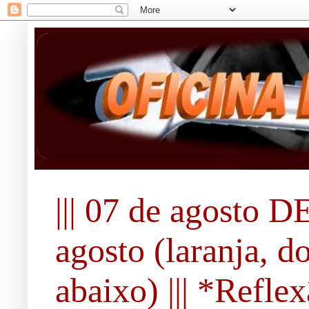
||| 07 de agosto DE
agosto (laranja, d
abaixo) ||| *Refle