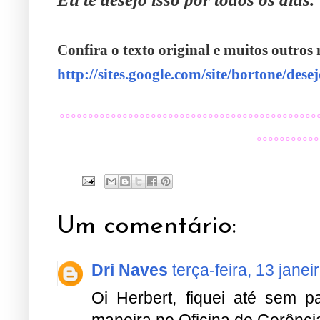
Confira o texto original e muitos outros 
http://sites.google.com/site/bortone/dese
°°°°°°°°°°°°°°°°°°°°°°°°°°°°°°°°°°°°°°°°°°°°°
°°°°°°°°°°°
Um comentário:
Dri Naves
terça-feira, 13 janei
Oi Herbert, fiquei até sem p