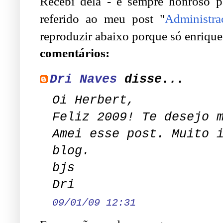
Recebi dela - é sempre honroso p
referido ao meu post "
Administra
reproduzir abaixo porque só enriqu
comentários:
Dri Naves
disse...
Oi Herbert,
Feliz 2009! Te desejo 
Amei esse post. Muito 
blog.
bjs
Dri
09/01/09 12:31