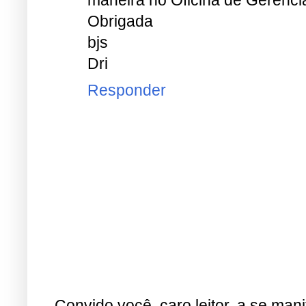
maneira no Oficina de Gerência 
Obrigada
bjs
Dri
Responder
Convido você, caro leitor, a se man