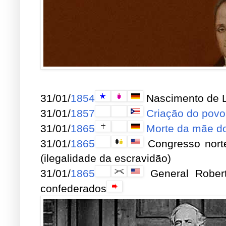
31/01/
1854
Nascimento de Lu
31/01/
1857
Criação do povo
31/01/
1865
Morte da mãe d
31/01/
1865
Congresso norte
(ilegalidade da escravidão)
31/01/
1865
General Robert
confederados