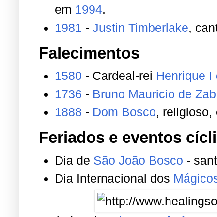
em
1994
.
1981
-
Justin Timberlake
, can
Falecimentos
1580
- Cardeal-rei
Henrique I 
1736
-
Bruno Mauricio de Zab
1888
-
Dom Bosco
, religioso
Feriados e eventos cícl
Dia de
São João Bosco
- sant
Dia Internacional dos
Mágico