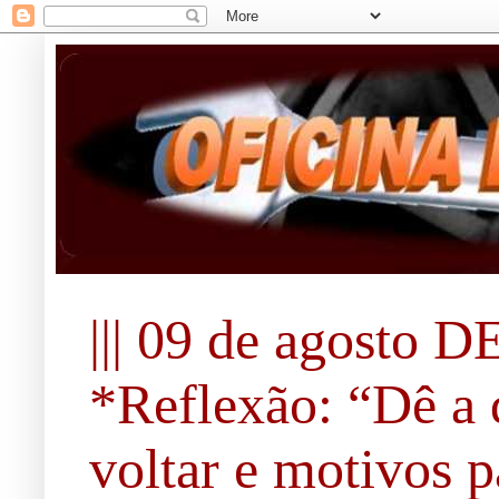
||| 09 de agosto DE
*Reflexão: “Dê a 
voltar e motivos pa