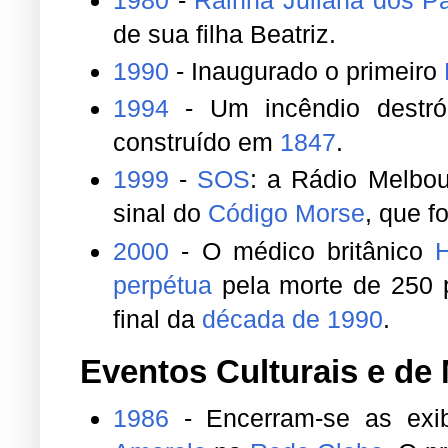
de sua filha Beatriz.
1990
- Inaugurado o primeiro
1994
- Um incêndio destr
construído em
1847
.
1999
-
SOS
: a Rádio Melbou
sinal do
Código Morse
, que fo
2000
- O médico britânico
perpétua
pela morte de 250 p
final da
década de 1990
.
Eventos Culturais e de
1986
- Encerram-se as exi