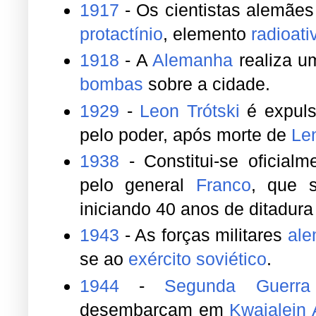
1917
- Os cientistas alemãe
protactínio
, elemento
radioati
1918
- A
Alemanha
realiza u
bombas
sobre a cidade.
1929
-
Leon Trótski
é expul
pelo poder, após morte de
Le
1938
- Constitui-se oficial
pelo general
Franco
, que s
iniciando 40 anos de ditadur
1943
- As forças militares
al
se ao
exército
soviético
.
1944
-
Segunda Guerra
desembarcam em
Kwajalein A