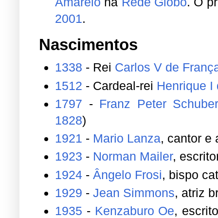
Amarelo
na
Rede Globo
. O p
2001
.
Nascimentos
1338
- Rei
Carlos V de Franç
1512
- Cardeal-rei
Henrique I 
1797
-
Franz Peter Schuber
1828
)
1921
-
Mario Lanza
, cantor e
1923
-
Norman Mailer
, escrit
1924
-
Ângelo Frosi
, bispo ca
1929
-
Jean Simmons
, atriz b
1935
-
Kenzaburo Oe
, escri