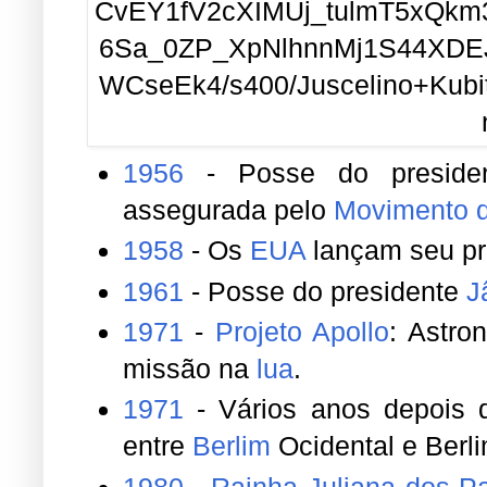
1956
- Posse do presid
assegurada pelo
Movimento 
1958
- Os
EUA
lançam seu pri
1961
- Posse do presidente
J
1971
-
Projeto Apollo
: Astro
missão na
lua
.
1971
- Vários anos depois de
entre
Berlim
Ocidental e Berli
1980
-
Rainha Juliana dos P