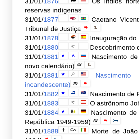
31/01/
1876
Os índios nort
reservas indígenas
31/01/
1877
Caetano Vicent
Tribunal de Justiça
31/01/
1878
Inauguração do 
31/01/
1880
Descobrimento 
31/01/
1881
Nascimento de A
novo calendário)
31/01/
1881
Nascimento 
incandescente)
31/01/
1882
Nascimento de Pe
31/01/
1883
O astrônomo Joh
31/01/
1884
Nascimento de T
República 1949-1959)
31/01/
1888
Morte de João 