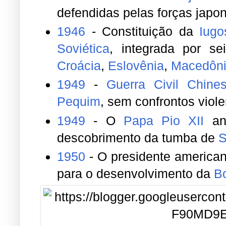
defendidas pelas forças japo
1946
- Constituição da
Iugo
Soviética
, integrada por se
Croácia
,
Eslovênia
,
Macedôn
1949
-
Guerra Civil Chine
Pequim
, sem confrontos viol
1949
- O
Papa Pio XII
anu
descobrimento da tumba de
S
1950
- O presidente america
para o desenvolvimento da
B