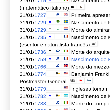
31/01/
1715
Nascimento de G
(matemático italiano)
31/01/
1727
Primeira aprese
31/01/
1729
Nascimento de Pe
31/01/
1729
Morte do almira
31/01/
1735
Nascimento de M
(escritor e naturalista francês)
31/01/
1736
Morte do arquitet
31/01/
1759
Nascimento de F
31/01/
1766
Morte da mezzo-
31/01/
1774
Benjamin Frankl
Postmaster General'
31/01/
1779
Ingleses tomam 
31/01/
1782
Nascimento de M
31/01/
1788
Morte do composi