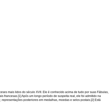
nceses mais lidos do século XVII. Ele é conhecido acima de tudo por suas Fábulas,
 francesas.[1] Após um longo período de suspeita real, ele foi admitido na
, representações posteriores em medalhas, moedas e selos postais.[2] Está