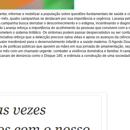
rtar, informar e mobilizar a população sobre questões fundamentais de saúde e c
e mês, quatro campanhas se destacam por sua importância e urgência: Laranja pela 
 A campanha busca derrubar o desconhecimento e o estigma, incentivando o diagnó
sto Laranja reforça a importância do acolhimento às pessoas que convivem com a 
ometem o sistema linfático. Os sintomas podem passar despercebidos ou ser conf
iniciativa reforça que a detecção precoce salva vidas e apoia os avanços da ciên
or inestimável para o desenvolvimento infantil e a saúde materna. O Agosto Dour
ra de políticas públicas que apoiem as mães em sua jornada de amamentação, seja
lore o mês com um chamado urgente: combater a violência doméstica e familiar. A ca
 os canais de denúncia como o Disque 180, e estimula a construção de uma sociedade 