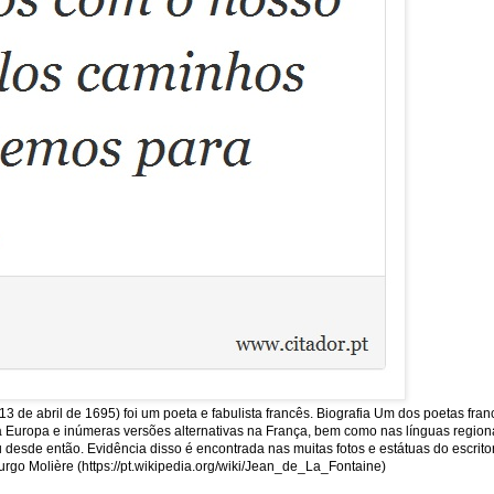
13 de abril de 1695) foi um poeta e fabulista francês. Biografia Um dos poetas fra
uropa e inúmeras versões alternativas na França, bem como nas línguas regionais
sde então. Evidência disso é encontrada nas muitas fotos e estátuas do escritor
rgo Molière (https://pt.wikipedia.org/wiki/Jean_de_La_Fontaine)