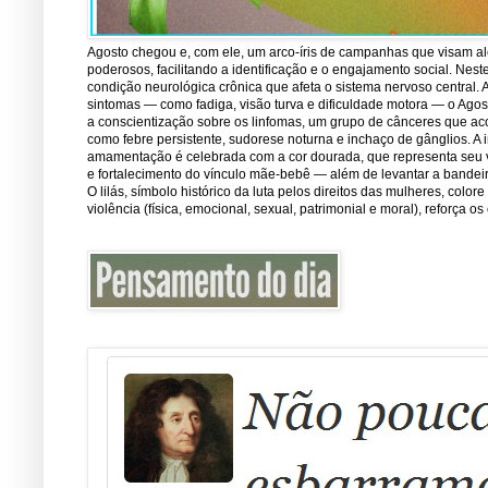
Agosto chegou e, com ele, um arco-íris de campanhas que visam ale
poderosos, facilitando a identificação e o engajamento social. Nest
condição neurológica crônica que afeta o sistema nervoso central.
sintomas — como fadiga, visão turva e dificuldade motora — o Ago
a conscientização sobre os linfomas, um grupo de cânceres que ac
como febre persistente, sudorese noturna e inchaço de gânglios. A 
amamentação é celebrada com a cor dourada, que representa seu val
e fortalecimento do vínculo mãe-bebê — além de levantar a bandei
O lilás, símbolo histórico da luta pelos direitos das mulheres, co
violência (física, emocional, sexual, patrimonial e moral), reforça