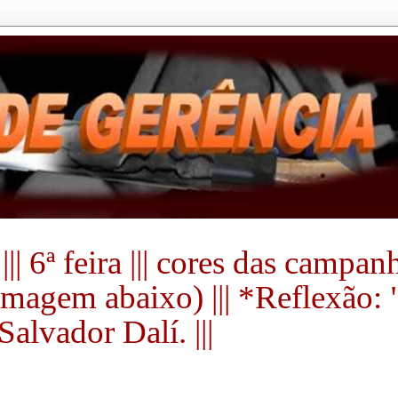
|| 6ª feira ||| cores das campa
a imagem abaixo) ||| *Reflexão:
alvador Dalí. |||