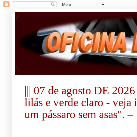
||| 07 de agosto DE 2026 |
lilás e verde claro - vej
um pássaro sem asas". – S