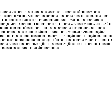
idadania. As cores associadas a essas causas tornam-se símbolos visuais
Esclerose Múltipla A cor laranja ilumina a luta contra a esclerose múltipla, uma
stico precoce e o acesso ao tratamento adequado. Mais que alertar para os
doença. Verde Claro pelo Enfrentamento ao Linfoma O Agosto Verde Claro traz à t
undidos com infecções comuns, por isso a campanha foca no alerta aos sinais —
cia no combate a esse tipo de câncer. Dourado para Valorizar a Amamentação A
ado destaca os benefícios do leite materno — nutrição ideal, proteção imunológi
 em casa, no trabalho ou em espaços públicos. Lilás contra a Violência Doméstic
mpanha Agosto Lilás promove ações de sensibilização sobre os diferentes tipos de
mais justa, segura e igualitária para todas.