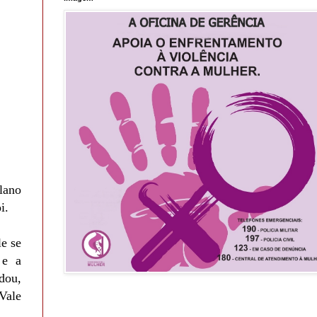
lano
i.
le se
 e a
dou,
Vale