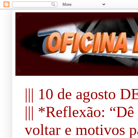
||| 10 de agosto DE 
||| *Reflexão: “Dê
voltar e motivos pa