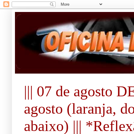
||| 07 de agosto DE
agosto (laranja, d
abaixo) ||| *Refle