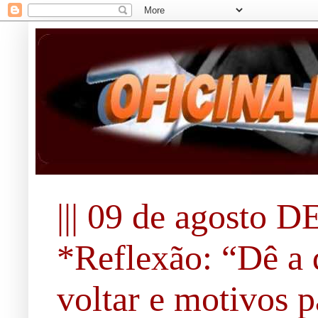
||| 09 de agosto DE
*Reflexão: “Dê a 
voltar e motivos pa