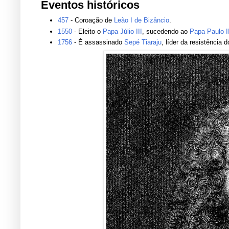
Eventos históricos
457
- Coroação de
Leão I de Bizâncio
.
1550
- Eleito o
Papa Júlio III
, sucedendo ao
Papa Paulo I
1756
- É assassinado
Sepé Tiaraju
, líder da resistência 