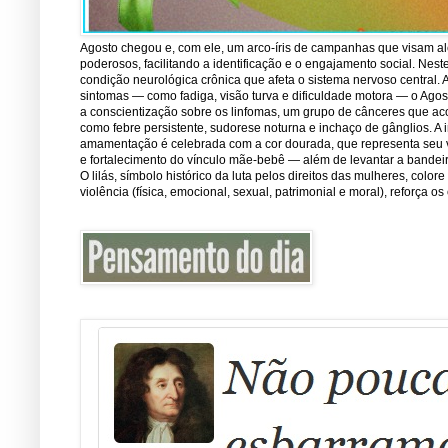
Agosto chegou e, com ele, um arco-íris de campanhas que visam ale
poderosos, facilitando a identificação e o engajamento social. Nest
condição neurológica crônica que afeta o sistema nervoso central.
sintomas — como fadiga, visão turva e dificuldade motora — o Ago
a conscientização sobre os linfomas, um grupo de cânceres que ac
como febre persistente, sudorese noturna e inchaço de gânglios. A 
amamentação é celebrada com a cor dourada, que representa seu val
e fortalecimento do vínculo mãe-bebê — além de levantar a bandei
O lilás, símbolo histórico da luta pelos direitos das mulheres, co
violência (física, emocional, sexual, patrimonial e moral), reforça