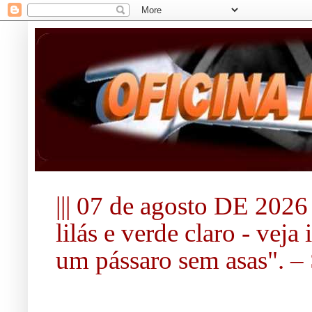
||| 07 de agosto DE 2026 |
lilás e verde claro - vej
um pássaro sem asas". – S