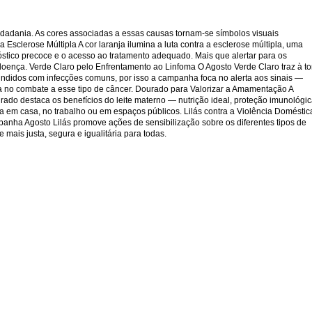
idadania. As cores associadas a essas causas tornam-se símbolos visuais
Esclerose Múltipla A cor laranja ilumina a luta contra a esclerose múltipla, uma
stico precoce e o acesso ao tratamento adequado. Mais que alertar para os
doença. Verde Claro pelo Enfrentamento ao Linfoma O Agosto Verde Claro traz à t
undidos com infecções comuns, por isso a campanha foca no alerta aos sinais —
cia no combate a esse tipo de câncer. Dourado para Valorizar a Amamentação A
ado destaca os benefícios do leite materno — nutrição ideal, proteção imunológi
 em casa, no trabalho ou em espaços públicos. Lilás contra a Violência Doméstic
mpanha Agosto Lilás promove ações de sensibilização sobre os diferentes tipos de
mais justa, segura e igualitária para todas.