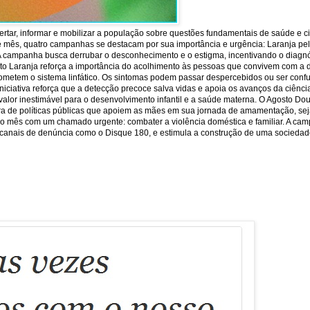
rtar, informar e mobilizar a população sobre questões fundamentais de saúde e c
e mês, quatro campanhas se destacam por sua importância e urgência: Laranja pela 
 A campanha busca derrubar o desconhecimento e o estigma, incentivando o diagnó
sto Laranja reforça a importância do acolhimento às pessoas que convivem com a 
ometem o sistema linfático. Os sintomas podem passar despercebidos ou ser conf
iniciativa reforça que a detecção precoce salva vidas e apoia os avanços da ciên
or inestimável para o desenvolvimento infantil e a saúde materna. O Agosto Dour
ra de políticas públicas que apoiem as mães em sua jornada de amamentação, seja
lore o mês com um chamado urgente: combater a violência doméstica e familiar. A ca
 os canais de denúncia como o Disque 180, e estimula a construção de uma sociedade 