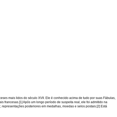
nceses mais lidos do século XVII. Ele é conhecido acima de tudo por suas Fábulas,
 francesas.[1] Após um longo período de suspeita real, ele foi admitido na
, representações posteriores em medalhas, moedas e selos postais.[2] Está