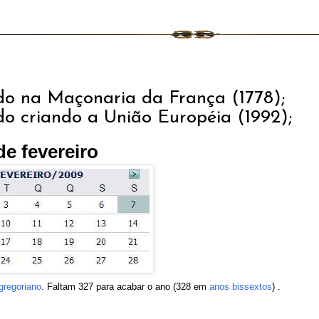
iado na Maçonaria da França (1778);
do criando a União Européia (1992);
de fevereiro
gregoriano
. Faltam 327 para acabar o ano (328 em
anos bissextos
) .