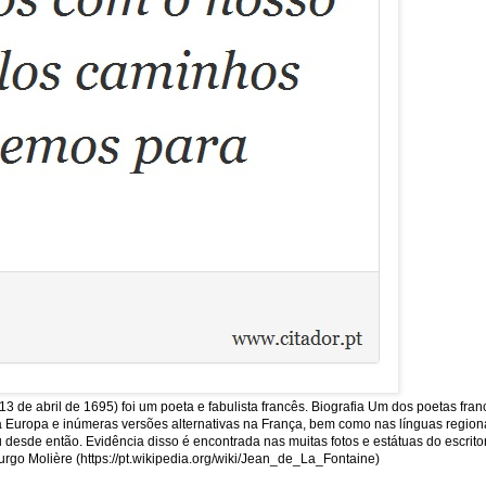
13 de abril de 1695) foi um poeta e fabulista francês. Biografia Um dos poetas fra
uropa e inúmeras versões alternativas na França, bem como nas línguas regionais
sde então. Evidência disso é encontrada nas muitas fotos e estátuas do escritor
rgo Molière (https://pt.wikipedia.org/wiki/Jean_de_La_Fontaine)