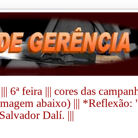
|| 6ª feira ||| cores das campa
a imagem abaixo) ||| *Reflexão:
alvador Dalí. |||