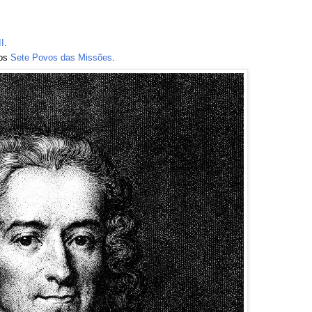
II
.
dos
Sete Povos das Missões
.