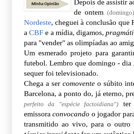
Depois de assistir 
de ontem
(domingo)
Nordeste
, cheguei à conclusão que
a
CBF
e a mídia, digamos,
pragmáti
para "vender" as olimpíadas ao amig
Um esmerado projeto para garantir
futebol. Lembro que domingo - dia 
sequer foi televisionado.
Chega a ser
comovente
o súbito in
Barcelona, a ponto do, já eterno, p
ter 
perfeito da "espécie factoidiana")
emissora
convocando
o jogador para
transmitido ao vivo, para o outro