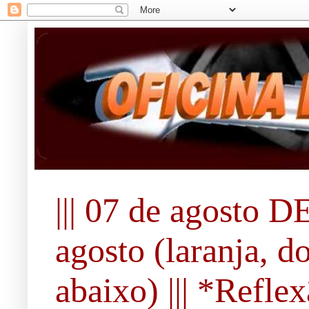
||| 07 de agosto DE
agosto (laranja, d
abaixo) ||| *Refle