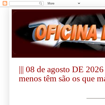
||| 08 de agosto DE 2026 |
menos têm são os que mai