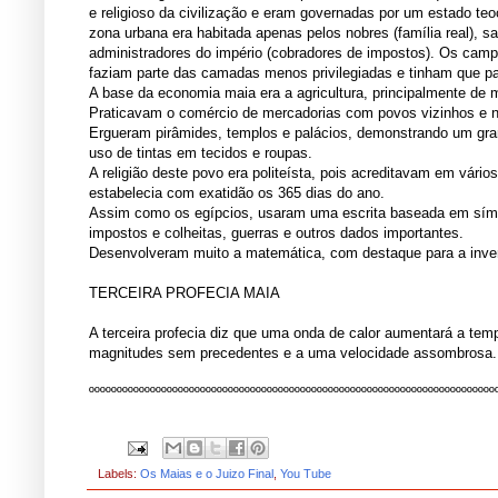
e religioso da civilização e eram governadas por um estado te
zona urbana era habitada apenas pelos nobres (família real), s
administradores do império (cobradores de impostos). Os cam
faziam parte das camadas menos privilegiadas e tinham que pa
A base da economia maia era a agricultura, principalmente de m
Praticavam o comércio de mercadorias com povos vizinhos e no 
Ergueram pirâmides, templos e palácios, demonstrando um gran
uso de tintas em tecidos e roupas.
A religião deste povo era politeísta, pois acreditavam em vári
estabelecia com exatidão os 365 dias do ano.
Assim como os egípcios, usaram uma escrita baseada em símbo
impostos e colheitas, guerras e outros dados importantes.
Desenvolveram muito a matemática, com destaque para a inven
TERCEIRA PROFECIA MAIA
A terceira profecia diz que uma onda de calor aumentará a tem
magnitudes sem precedentes e a uma velocidade assombrosa.
ººººººººººººººººººººººººººººººººººººººººººººººººººººººººººººººººººººººººº
Labels:
Os Maias e o Juizo Final
,
You Tube