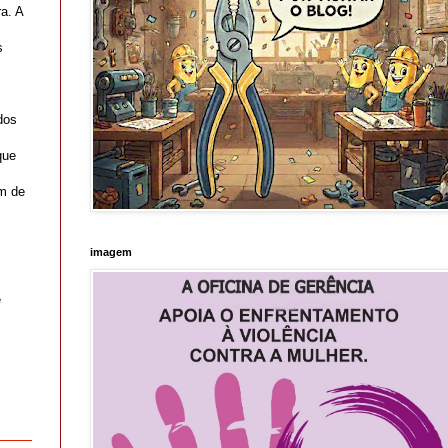
a. A
s
dos
que
em de
imagem
e