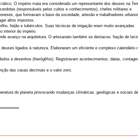
ocrático. O império maia era considerado um representante dos deuses na Terr
acerdotes (responsáveis pelos cultos e conhecimentos), chefes militares e
poneses, que formavam a base da sociedade, artesão e trabalhadores urbano
gar altos impostos.
ilho, feijão e tubérculos. Suas técnicas de irrigação eram muito avançadas.
interior do império.
de avanço na arquitetura. O artesanato também se destacou: fiação de teci
os deuses ligados à natureza. Elaboraram um eficiente e complexo calendário 
los e desenhos (hieróglifos). Registravam acontecimentos, datas, contag
ção das casas decimais e o valor zero.
peratura do planeta provocando mudanças climáticas, geológicas e sociais d
ººººººººººººº