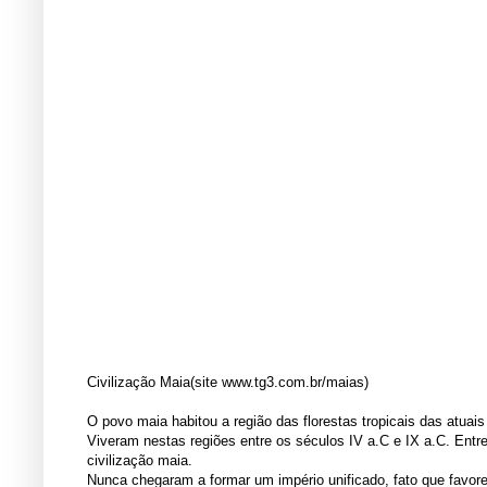
Civilização Maia(site www.tg3.com.br/maias)
O povo maia habitou a região das florestas tropicais das atuai
Viveram nestas regiões entre os séculos IV a.C e IX a.C. Entr
civilização maia.
Nunca chegaram a formar um império unificado, fato que favor