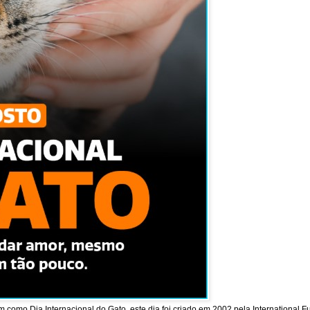
como Dia Internacional do Gato, este dia foi criado em 2002 pela International F