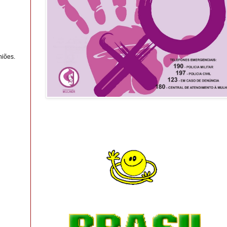
niões.