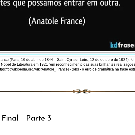
ce (Paris, 16 de abril de 1844 – Saint-Cyr-sur-Loire, 12 de outubro de 1924), foi 
Nobel de Literatura em 1921 "em reconhecimento das suas brilhantes realizações 
s://pt.wikipedia.org/wiki/Anatole_France] - (obs - o erro de gramática na frase es
Final - Parte 3