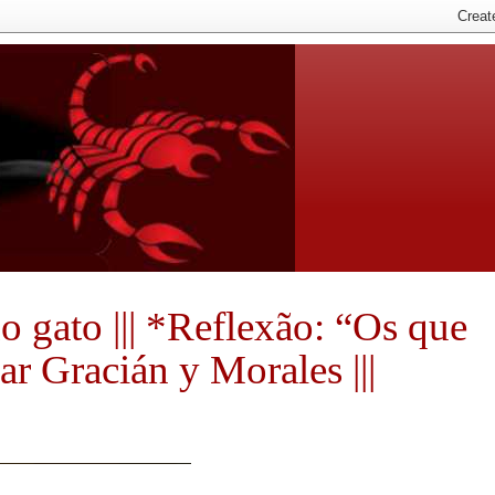
 do gato ||| *Reflexão: “Os que
r Gracián y Morales |||