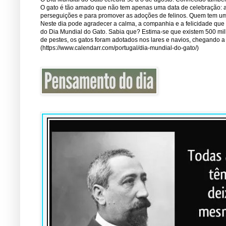
O gato é tão amado que não tem apenas uma data de celebração: a 1
perseguições e para promover as adoções de felinos. Quem tem um 
Neste dia pode agradecer a calma, a companhia e a felicidade que
do Dia Mundial do Gato. Sabia que? Estima-se que existem 500 mi
de pestes, os gatos foram adotados nos lares e navios, chegando 
(https://www.calendarr.com/portugal/dia-mundial-do-gato/)