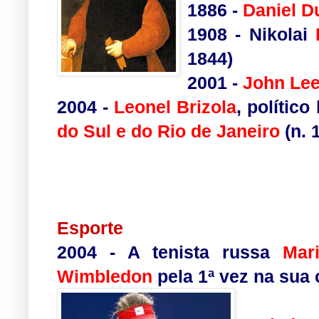
1886
-
Daniel 
1908
-
Nikolai
1844
)
2001
-
John Le
2004
-
Leonel Brizola
,
político
do Sul
e do
Rio de Janeiro
(n.
.
.
Esporte
2004
- A tenista russa
Mar
Wimbledon
pela 1ª vez na sua 