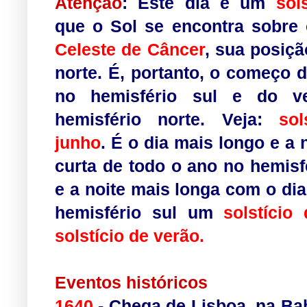
Atenção
: Este dia é um
sols
que o
Sol
se encontra sobre
Celeste de Câncer
, sua posiç
norte. É, portanto, o começo 
no
hemisfério sul
e do
v
hemisfério norte
. Veja:
sol
junho
. É o dia mais longo e a 
curta de todo o ano no hemisf
e a noite mais longa com o dia
hemisfério sul
um
solstício
solstício
de
verão
.
.
Eventos históricos
1640
- Chega de
Lisboa
, na
Ba