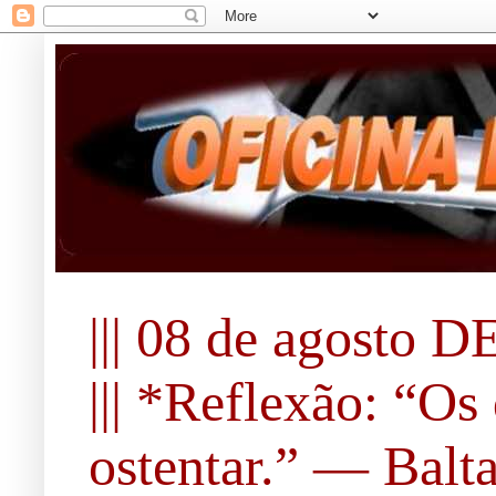
||| 08 de agosto DE
||| *Reflexão: “O
ostentar.” ― Balta