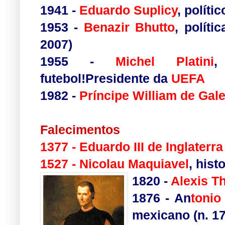
1941
-
Eduardo Suplicy
, políti
1953
-
Benazir Bhutto
,
polític
2007
)
1955
-
Michel Platini
,
futebol!Presidente da
UEFA
1982
-
Príncipe William de Gal
Falecimentos
1377
-
Eduardo III de Inglaterra
1527
-
Nicolau Maquiavel
, hist
1820
-
Alexis Th
1876
-
An
tonio
mexicano
(n.
1