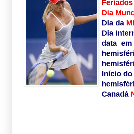
Feriados
Dia Mund
Dia da
Mí
Dia Inte
data em
hemisfé
hemisfér
Início d
hemisfér
Canadá
.
.
.