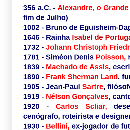
356 a.C.
-
Alexandre, o Grande
fim de Julho)
1002
- Bruno de Eguisheim-Da
1646
- Rainha
Isabel de Portug
1732
-
Johann Christoph Fried
1781
-
Siméon Denis
Poisson
,
1839
-
Machado de Assis
, escr
1890
-
Frank Sherman Land
, f
1905
-
Jean-Paul
Sartre
, filóso
1919
-
Nélson Gonçalves
, cant
1920
-
Carlos Scliar
,
desenh
cenógrafo, roteirista e designe
1930
-
Bellini
,
ex-jogador de fut