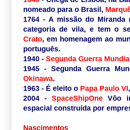
nomeado para o
Brasil
,
Marquê
1764
- A
missão
do Miranda (
categoria de vila, e tem o 
Crato
, em homenagem ao muni
português.
1940
-
Segunda Guerra Mundia
1945
-
Segunda Guerra Mund
Okinawa
.
1963
- É eleito o
Papa Paulo VI
2004
-
SpaceShipOne
Vôo in
espacial construída por empres
Nascimentos