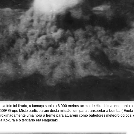
a foto foi tirada, a fumaça subia a 6.000 metros acima de Hiroshima, enquanto 
09º Grupo Misto participaram desta missão: um para transportar a bomba ( Enola Ga
m aproximadamente uma hora à frente para atuarem como batedores meteorológicos, 
a Kokura e o terciário era Nagasaki .