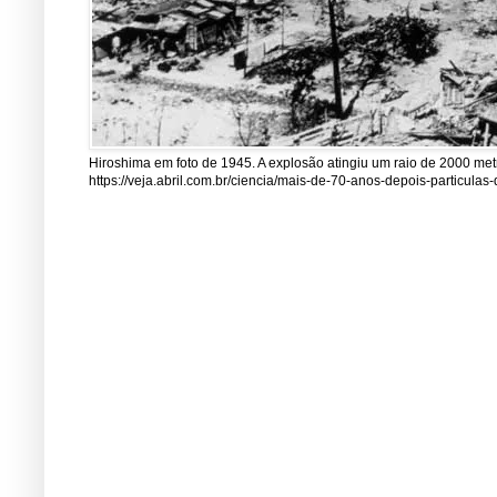
Hiroshima em foto de 1945. A explosão atingiu um raio de 2000 me
https://veja.abril.com.br/ciencia/mais-de-70-anos-depois-particul