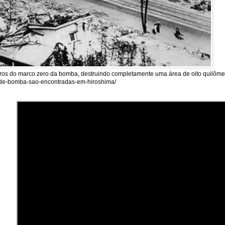
tros do marco zero da bomba, destruindo completamente uma área de oito quilômet
as-de-bomba-sao-encontradas-em-hiroshima/