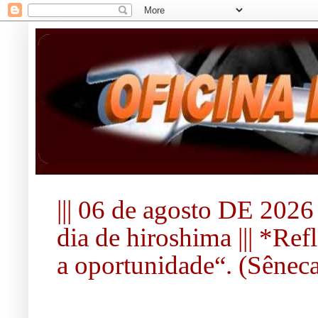
||| 06 de agosto DE 2026 
dia de hiroshima ||| *Re
a oportunidade“. (Sêneca).