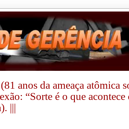
(81 anos da ameaça atômica sobr
flexão: “Sorte é o que acontec
 |||