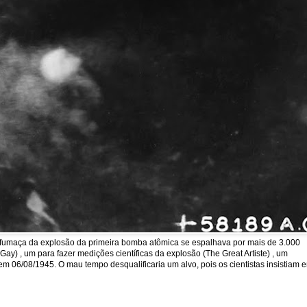
a fumaça da explosão da primeira bomba atômica se espalhava por mais de 3.000
y) , um para fazer medições científicas da explosão (The Great Artiste) , um
em 06/08/1945. O mau tempo desqualificaria um alvo, pois os cientistas insistiam 