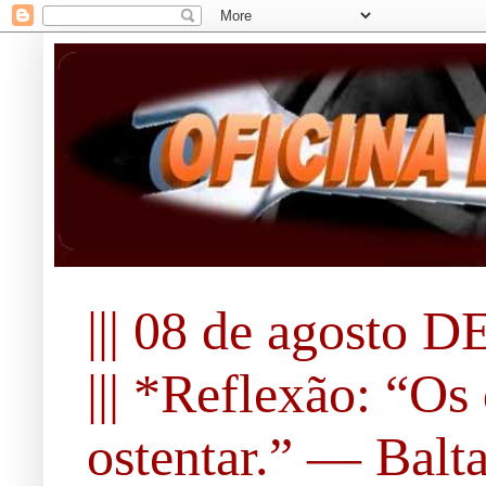
||| 08 de agosto DE
||| *Reflexão: “O
ostentar.” ― Balta