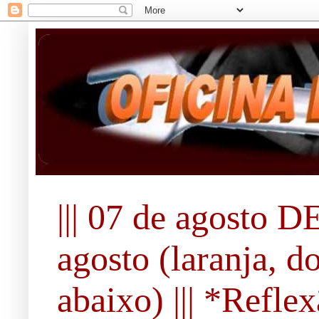
||| 07 de agosto DE
agosto (laranja, d
abaixo) ||| *Refle