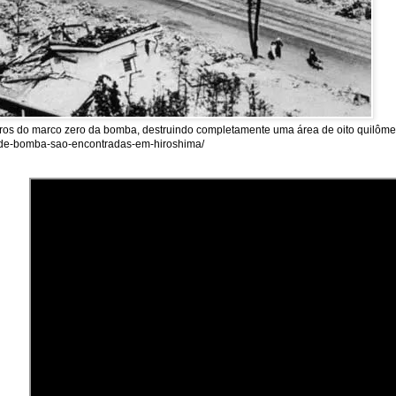
tros do marco zero da bomba, destruindo completamente uma área de oito quilômet
as-de-bomba-sao-encontradas-em-hiroshima/