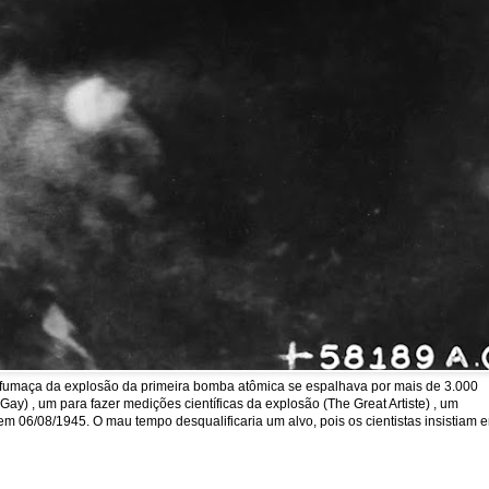
a fumaça da explosão da primeira bomba atômica se espalhava por mais de 3.000
y) , um para fazer medições científicas da explosão (The Great Artiste) , um
em 06/08/1945. O mau tempo desqualificaria um alvo, pois os cientistas insistiam 