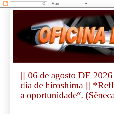
||| 06 de agosto DE 2026 
dia de hiroshima ||| *Re
a oportunidade“. (Sêneca).