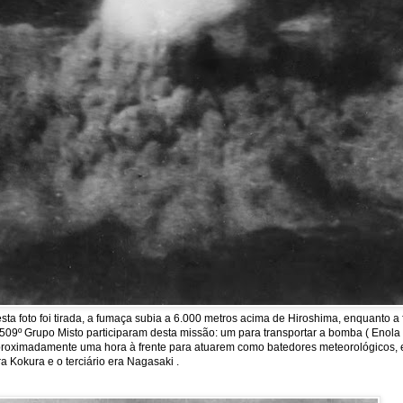
a foto foi tirada, a fumaça subia a 6.000 metros acima de Hiroshima, enquanto 
09º Grupo Misto participaram desta missão: um para transportar a bomba ( Enola Ga
m aproximadamente uma hora à frente para atuarem como batedores meteorológicos, 
a Kokura e o terciário era Nagasaki .