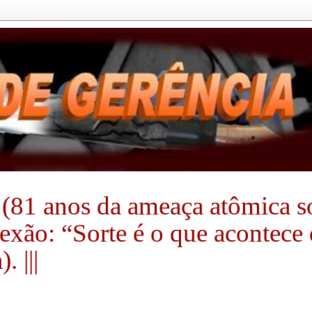
(81 anos da ameaça atômica sobr
flexão: “Sorte é o que acontec
 |||