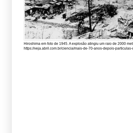
Hiroshima em foto de 1945. A explosão atingiu um raio de 2000 me
https://veja.abril.com.br/ciencia/mais-de-70-anos-depois-particul