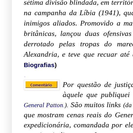
sétima divisão blindada, em territ
na campanha da Líbia (1941), qua
inimigos aliados. Promovido a mar
britânicas, lançou duas ofensiva
derrotado pelas tropas do mare
Alexandria, e teve que recuar até 
Biografias
)
.
Por questão de justiç
àquele que publiquei
São muitos links
General Patton
.
).
(d
que mostram cenas reais do Gene
expedicionária, comandada por ele