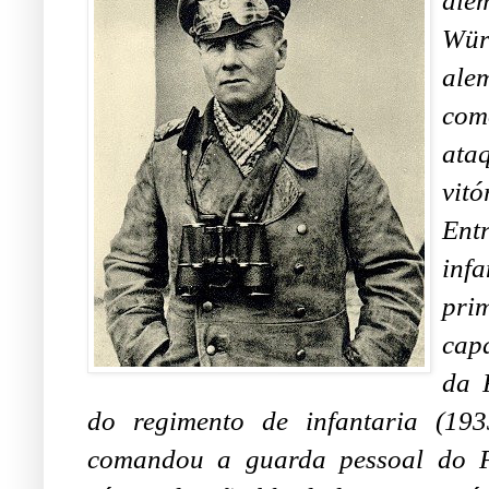
ale
Wür
ale
com
ata
vit
Ent
inf
pri
cap
da 
do regimento de infantaria (19
comandou a guarda pessoal do F