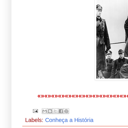
«»«»«»«»«»«»«»«»«»«»«»«»«»
Labels:
Conheça a História