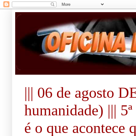
||| 06 de agosto 
humanidade) ||| 5ª 
é o que acontece 