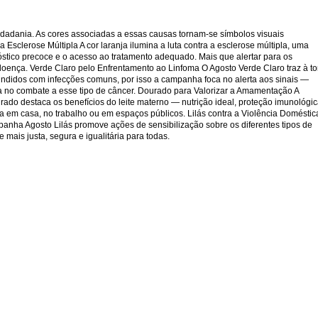
idadania. As cores associadas a essas causas tornam-se símbolos visuais
Esclerose Múltipla A cor laranja ilumina a luta contra a esclerose múltipla, uma
stico precoce e o acesso ao tratamento adequado. Mais que alertar para os
doença. Verde Claro pelo Enfrentamento ao Linfoma O Agosto Verde Claro traz à t
undidos com infecções comuns, por isso a campanha foca no alerta aos sinais —
cia no combate a esse tipo de câncer. Dourado para Valorizar a Amamentação A
ado destaca os benefícios do leite materno — nutrição ideal, proteção imunológi
 em casa, no trabalho ou em espaços públicos. Lilás contra a Violência Doméstic
mpanha Agosto Lilás promove ações de sensibilização sobre os diferentes tipos de
mais justa, segura e igualitária para todas.