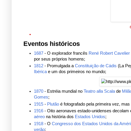
Eventos históricos
1687
- O explorador francês
René Robert Cavelier 
por seus próprios homens;
1812
- Promulgada a
Constituição de Cádis
(La Pep
Ibérica
e um dos primeiros no mundo;
1870
- Estréia mundial no
Teatro alla Scala
de
Milã
Gomes
;
1915
-
Plutão
é fotografado pela primeira vez, m
1916
- Oito aeronaves estado-unidenses decolam
aéreo
na história dos
Estados Unidos
;
1918
- O
Congresso dos Estados Unidos da Amér
verão
;