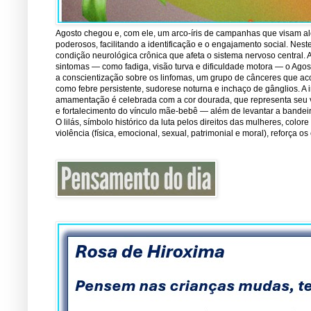
Agosto chegou e, com ele, um arco-íris de campanhas que visam ale
poderosos, facilitando a identificação e o engajamento social. Nest
condição neurológica crônica que afeta o sistema nervoso central.
sintomas — como fadiga, visão turva e dificuldade motora — o Ago
a conscientização sobre os linfomas, um grupo de cânceres que ac
como febre persistente, sudorese noturna e inchaço de gânglios. A 
amamentação é celebrada com a cor dourada, que representa seu val
e fortalecimento do vínculo mãe-bebê — além de levantar a bandei
O lilás, símbolo histórico da luta pelos direitos das mulheres, co
violência (física, emocional, sexual, patrimonial e moral), reforça