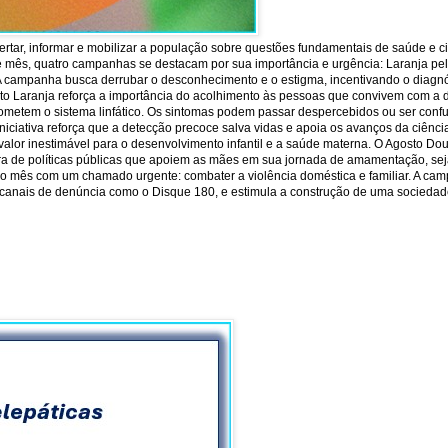
rtar, informar e mobilizar a população sobre questões fundamentais de saúde e c
e mês, quatro campanhas se destacam por sua importância e urgência: Laranja pela 
 A campanha busca derrubar o desconhecimento e o estigma, incentivando o diagnó
sto Laranja reforça a importância do acolhimento às pessoas que convivem com a 
ometem o sistema linfático. Os sintomas podem passar despercebidos ou ser conf
iniciativa reforça que a detecção precoce salva vidas e apoia os avanços da ciên
or inestimável para o desenvolvimento infantil e a saúde materna. O Agosto Dour
ra de políticas públicas que apoiem as mães em sua jornada de amamentação, seja
lore o mês com um chamado urgente: combater a violência doméstica e familiar. A ca
 os canais de denúncia como o Disque 180, e estimula a construção de uma sociedade 