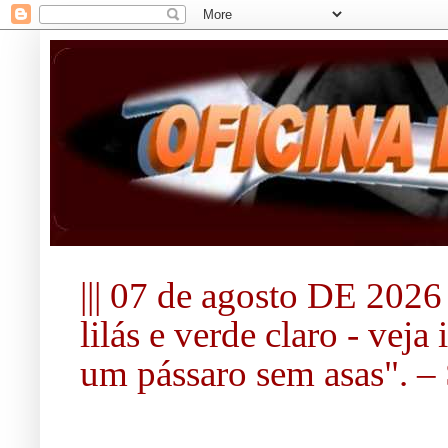
||| 07 de agosto DE 2026 |
lilás e verde claro - vej
um pássaro sem asas". – S