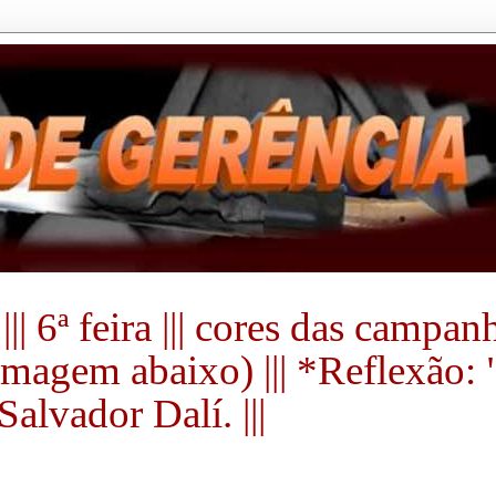
|| 6ª feira ||| cores das campa
a imagem abaixo) ||| *Reflexão:
alvador Dalí. |||