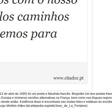
13 de abril de 1695) foi um poeta e fabulista francês. Biografia Um dos poetas fra
uropa e inúmeras versões alternativas na França, bem como nas línguas regionais
sde então. Evidência disso é encontrada nas muitas fotos e estátuas do escritor
rgo Molière (https://pt.wikipedia.org/wiki/Jean_de_La_Fontaine)