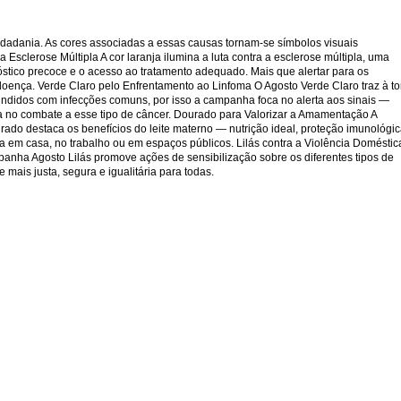
idadania. As cores associadas a essas causas tornam-se símbolos visuais
Esclerose Múltipla A cor laranja ilumina a luta contra a esclerose múltipla, uma
stico precoce e o acesso ao tratamento adequado. Mais que alertar para os
doença. Verde Claro pelo Enfrentamento ao Linfoma O Agosto Verde Claro traz à t
undidos com infecções comuns, por isso a campanha foca no alerta aos sinais —
cia no combate a esse tipo de câncer. Dourado para Valorizar a Amamentação A
ado destaca os benefícios do leite materno — nutrição ideal, proteção imunológi
 em casa, no trabalho ou em espaços públicos. Lilás contra a Violência Doméstic
mpanha Agosto Lilás promove ações de sensibilização sobre os diferentes tipos de
mais justa, segura e igualitária para todas.