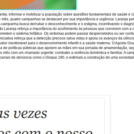
rtar, informar e mobilizar a população sobre questões fundamentais de saúde e c
e mês, quatro campanhas se destacam por sua importância e urgência: Laranja pela 
 A campanha busca derrubar o desconhecimento e o estigma, incentivando o diagnó
sto Laranja reforça a importância do acolhimento às pessoas que convivem com a 
ometem o sistema linfático. Os sintomas podem passar despercebidos ou ser conf
iniciativa reforça que a detecção precoce salva vidas e apoia os avanços da ciên
or inestimável para o desenvolvimento infantil e a saúde materna. O Agosto Dour
ra de políticas públicas que apoiem as mães em sua jornada de amamentação, seja
lore o mês com um chamado urgente: combater a violência doméstica e familiar. A ca
 os canais de denúncia como o Disque 180, e estimula a construção de uma sociedade 