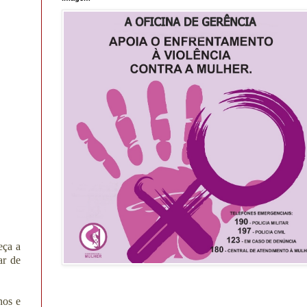
eça a
ar de
nos e