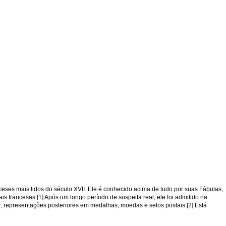
nceses mais lidos do século XVII. Ele é conhecido acima de tudo por suas Fábulas,
 francesas.[1] Após um longo período de suspeita real, ele foi admitido na
, representações posteriores em medalhas, moedas e selos postais.[2] Está