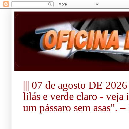
||| 07 de agosto DE 2026 |
lilás e verde claro - vej
um pássaro sem asas". – S