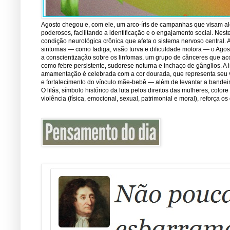
Agosto chegou e, com ele, um arco-íris de campanhas que visam ale
poderosos, facilitando a identificação e o engajamento social. Nest
condição neurológica crônica que afeta o sistema nervoso central.
sintomas — como fadiga, visão turva e dificuldade motora — o Ago
a conscientização sobre os linfomas, um grupo de cânceres que ac
como febre persistente, sudorese noturna e inchaço de gânglios. A 
amamentação é celebrada com a cor dourada, que representa seu val
e fortalecimento do vínculo mãe-bebê — além de levantar a bandei
O lilás, símbolo histórico da luta pelos direitos das mulheres, co
violência (física, emocional, sexual, patrimonial e moral), reforça